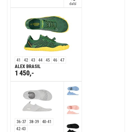
další
41
42
43
44
45
46
47
ALEX BRASIL
1 450,-
36-37
38-39
40-41
42-43