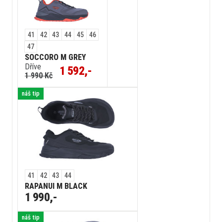
41
42
43
44
45
46
47
SOCCORO M GREY
Dříve
1 592,-
1 990 Kč
náš tip
41
42
43
44
RAPANUI M BLACK
1 990,-
náš tip