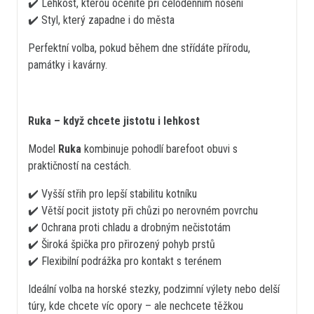
✔️ Lehkost, kterou oceníte při celodenním nošení
✔️ Styl, který zapadne i do města
Perfektní volba, pokud během dne střídáte přírodu,
památky i kavárny.
Ruka – když chcete jistotu i lehkost
Model
Ruka
kombinuje pohodlí barefoot obuvi s
praktičností na cestách.
✔️ Vyšší střih pro lepší stabilitu kotníku
✔️ Větší pocit jistoty při chůzi po nerovném povrchu
✔️ Ochrana proti chladu a drobným nečistotám
✔️ Široká špička pro přirozený pohyb prstů
✔️ Flexibilní podrážka pro kontakt s terénem
Ideální volba na horské stezky, podzimní výlety nebo delší
túry, kde chcete víc opory – ale nechcete těžkou