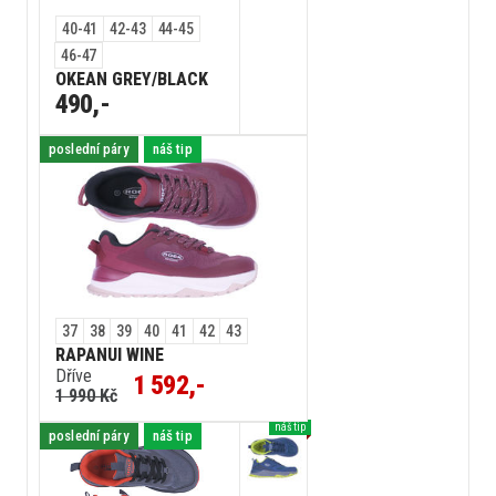
40-41
42-43
44-45
46-47
OKEAN GREY/BLACK
490,-
poslední páry
náš tip
37
38
39
40
41
42
43
RAPANUI WINE
Dříve
1 592,-
1 990 Kč
náš tip
poslední páry
náš tip