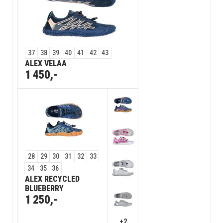
37
38
39
40
41
42
43
ALEX VELAA
1 450,-
28
29
30
31
32
33
34
35
36
ALEX RECYCLED
BLUEBERRY
1 250,-
+2