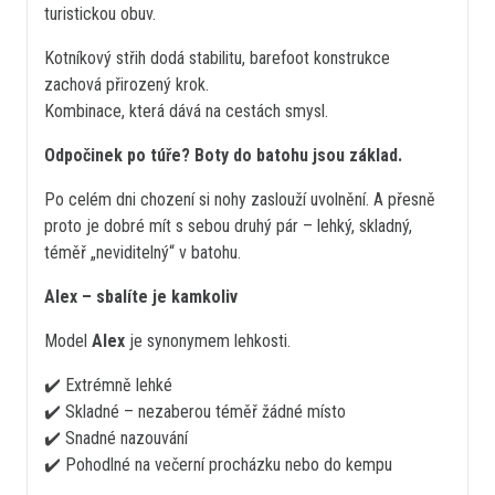
turistickou obuv.
Kotníkový střih dodá stabilitu, barefoot konstrukce
zachová přirozený krok.
Kombinace, která dává na cestách smysl.
Odpočinek po túře? Boty do batohu jsou základ.
Po celém dni chození si nohy zaslouží uvolnění. A přesně
proto je dobré mít s sebou druhý pár – lehký, skladný,
téměř „neviditelný“ v batohu.
Alex – sbalíte je kamkoliv
Model
Alex
je synonymem lehkosti.
✔️ Extrémně lehké
✔️ Skladné – nezaberou téměř žádné místo
✔️ Snadné nazouvání
✔️ Pohodlné na večerní procházku nebo do kempu