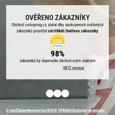
OVĚŘENO ZÁKAZNÍKY
Obchod rockspring.cz získal díky spokojenosti ověřených
zákazníků prestižní
certifikát Ověřeno zákazníky
.
98%
zákazníků by doporučilo obchod svým známým
3872 recenzí
O nás
Články
Newsletter
ROCK SPRING
Obchodní podmínky