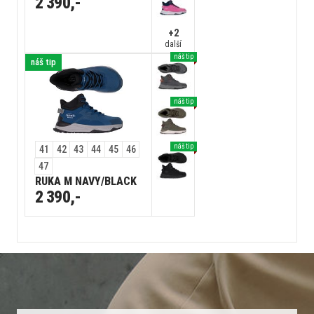
2 390,-
+2
další
náš tip
náš tip
náš tip
náš tip
41
42
43
44
45
46
47
RUKA M NAVY/BLACK
2 390,-