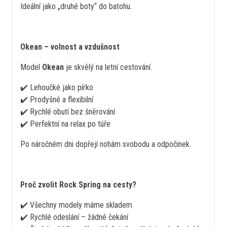
Ideální jako „druhé boty“ do batohu.
Okean – volnost a vzdušnost
Model
Okean
je skvělý na letní cestování.
✔️ Lehoučké jako pírko
✔️ Prodyšné a flexibilní
✔️ Rychlé obutí bez šněrování
✔️ Perfektní na relax po túře
Po náročném dni dopřejí nohám svobodu a odpočinek.
Proč zvolit Rock Spring na cesty?
✔️ Všechny modely máme skladem
✔️ Rychlé odeslání – žádné čekání