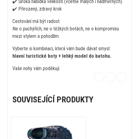
✔️ Široká nabídka velikostí (včetně malých i nadměrných)
✔️ Přirozený, zdravý krok
Cestování má být radost.
Ne o puchýřích, ne o těžkých botách, ne o kompromisu
mezi stylem a pohodlím.
Vyberte si kombinaci, která vám bude dávat smysl:
hlavní turistické boty + lehký model do batohu.
Vaše nohy vám poděkují.
SOUVISEJÍCÍ PRODUKTY