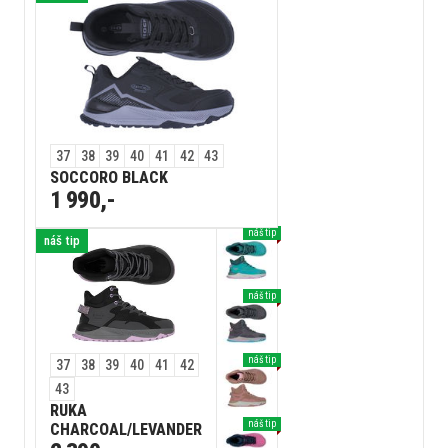
37
38
39
40
41
42
43
SOCCORO BLACK
1 990,-
náš tip
náš tip
náš tip
náš tip
37
38
39
40
41
42
43
RUKA
náš tip
CHARCOAL/LEVANDER