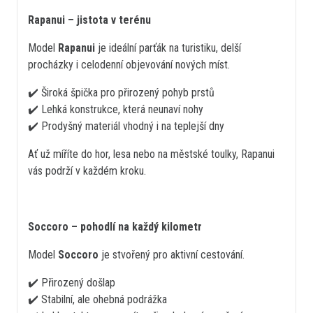
Rapanui – jistota v terénu
Model
Rapanui
je ideální parťák na turistiku, delší
procházky i celodenní objevování nových míst.
✔️ Široká špička pro přirozený pohyb prstů
✔️ Lehká konstrukce, která neunaví nohy
✔️ Prodyšný materiál vhodný i na teplejší dny
Ať už míříte do hor, lesa nebo na městské toulky, Rapanui
vás podrží v každém kroku.
Soccoro – pohodlí na každý kilometr
Model
Soccoro
je stvořený pro aktivní cestování.
✔️ Přirozený došlap
✔️ Stabilní, ale ohebná podrážka