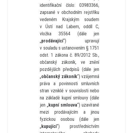
identifikační číslo: 03983366,
zapsané v obchodním rejstříku
vedeném Krajským soudem
v Ústí nad Labem, oddíl C,
vložka 35564 (dále jen
„
prodávající
“) upravují
v souladu s ustanovením § 1751
odst. 1 zákona č. 89/2012 Sb.,
občanský zákoník, ve znění
pozdějších předpisů (dále jen
„
občanský zákoník
“) vzájemná
práva a povinnosti smluvních
stran vzniklé v souvislosti nebo
na základě kupní smlouvy (dále
jen „
kupní smlouva
“) uzavírané
mezi prodávajícím a jinou
fyzickou osobou (dále jen
„
kupující
“) prostřednictvím