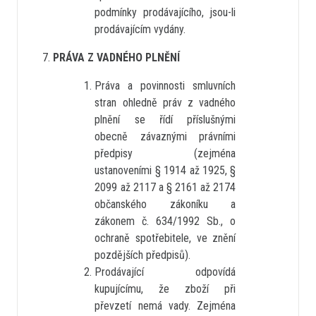
podmínky prodávajícího, jsou-li
prodávajícím vydány.
PRÁVA Z VADNÉHO PLNĚNÍ
Práva a povinnosti smluvních
stran ohledně práv z vadného
plnění se řídí příslušnými
obecně závaznými právními
předpisy (zejména
ustanoveními § 1914 až 1925, §
2099 až 2117 a § 2161 až 2174
občanského zákoníku a
zákonem č. 634/1992 Sb., o
ochraně spotřebitele, ve znění
pozdějších předpisů).
Prodávající odpovídá
kupujícímu, že zboží při
převzetí nemá vady. Zejména