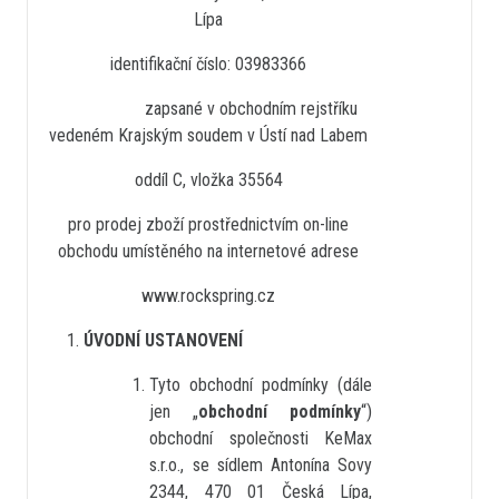
Lípa
identifikační číslo: 03983366
zapsané v obchodním rejstříku
vedeném Krajským soudem v Ústí nad Labem
oddíl C, vložka 35564
pro prodej zboží prostřednictvím on-line
obchodu umístěného na internetové adrese
www.rockspring.cz
ÚVODNÍ USTANOVENÍ
Tyto obchodní podmínky (dále
jen „
obchodní podmínky
“)
obchodní společnosti KeMax
s.r.o., se sídlem
Antonína Sovy
2344, 470 01 Česká Lípa
,