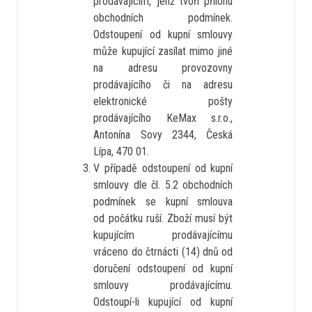
prodávajícím, jenž tvoří přílohu
obchodních podmínek.
Odstoupení od kupní smlouvy
může kupující zasílat mimo jiné
na adresu provozovny
prodávajícího či na adresu
elektronické pošty
prodávajícího KeMax s.r.o.,
Antonína Sovy 2344, Česká
Lípa, 470 01.
V případě odstoupení od kupní
smlouvy dle čl. 5.2 obchodních
podmínek se kupní smlouva
od počátku ruší. Zboží musí být
kupujícím prodávajícímu
vráceno do čtrnácti (14) dnů od
doručení odstoupení od kupní
smlouvy prodávajícímu.
Odstoupí-li kupující od kupní