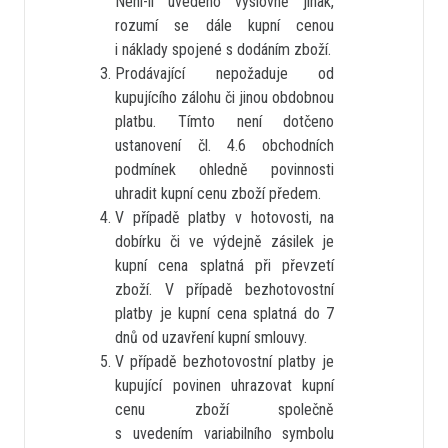
Není-li uvedeno výslovně jinak,
rozumí se dále kupní cenou
i náklady spojené s dodáním zboží.
Prodávající nepožaduje od
kupujícího zálohu či jinou obdobnou
platbu. Tímto není dotčeno
ustanovení čl. 4.6 obchodních
podmínek ohledně povinnosti
uhradit kupní cenu zboží předem.
V případě platby v hotovosti, na
dobírku či ve výdejně zásilek je
kupní cena splatná při převzetí
zboží. V případě bezhotovostní
platby je kupní cena splatná do 7
dnů od uzavření kupní smlouvy.
V případě bezhotovostní platby je
kupující povinen uhrazovat kupní
cenu zboží společně
s uvedením variabilního symbolu