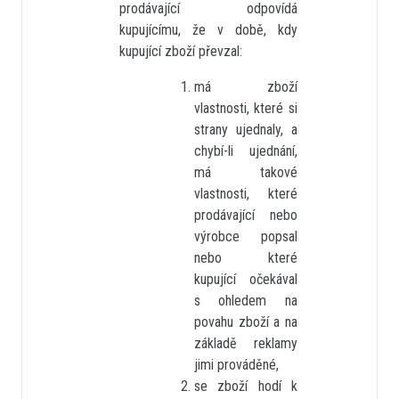
prodávající odpovídá
kupujícímu, že v době, kdy
kupující zboží převzal:
má zboží
vlastnosti, které si
strany ujednaly, a
chybí-li ujednání,
má takové
vlastnosti, které
prodávající nebo
výrobce popsal
nebo které
kupující očekával
s ohledem na
povahu zboží a na
základě reklamy
jimi prováděné,
se zboží hodí k