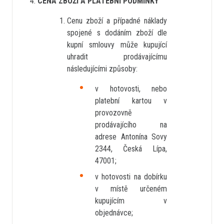
CENA ZBOŽÍ A PLATEBNÍ PODMÍNKY
Cenu zboží a případné náklady
spojené s dodáním zboží dle
kupní smlouvy může kupující
uhradit prodávajícímu
následujícími způsoby:
v hotovosti, nebo
platební kartou v
provozovně
prodávajícího na
adrese Antonína Sovy
2344, Česká Lípa,
47001;
v hotovosti na dobírku
v místě určeném
kupujícím v
objednávce;