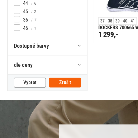
44
6
45
2
36
11
37
38
39
40
41
DOCKERS 700665 
46
1
1 299,-
Dostupné barvy
dle ceny
Vybrat
Zrušit