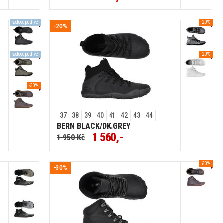
vodoodpudivé
-20%
-20%
vodoodpudivé
-20%
-30%
37
38
39
40
41
42
43
44
BERN BLACK/DK.GREY
1 560,-
1 950 Kč
-30%
-30%