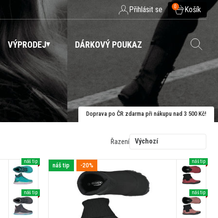
0
Přihlásit se
Košík
VÝPRODEJ
DÁRKOVÝ POUKAZ
Doprava po ČR zdarma při nákupu nad 3 500 Kč!
Výchozí
Řazení
náš tip
náš tip
náš tip
-20%
náš tip
náš tip