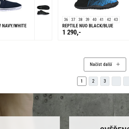
36
37
38
39
40
41
42
43
W NAVY/WHITE
REPTILE NUO BLACK/BLUE
1 290,-
Načíst další
1
2
3