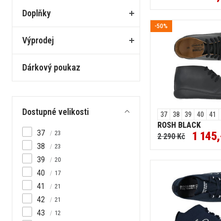
Doplňky
-50%
Výprodej
Dárkový poukaz
Dostupné velikosti
37
38
39
40
41
ROSH BLACK
37
23
1 145,
2 290 Kč
38
23
39
20
40
17
41
21
42
21
43
12