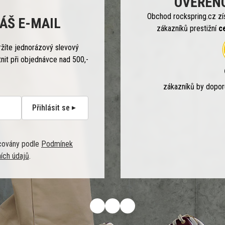
OVĚŘEN
Obchod rockspring.cz zí
ÁŠ E-MAIL
zákazníků prestižní
c
ržíte jednorázový slevový
tnit při objednávce nad 500,-
zákazníků by dopo
Přihlásit se
covány podle
Podmínek
ích údajů
.