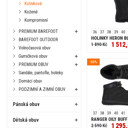
Kotníkové
Kožené
Kompromisní
PREMIUM BAREFOOT
36
37
38
39
40
HOLINKY HERON B
BAREFOOT OUTDOOR
1 512,
1 890 Kč
Volnočasová obuv
Gumičková obuv
-50%
PREMIUM OBUV
Sandále, pantofle, holinky
Domácí obuv
PODZIMNÍ A ZIMNÍ OBUV
Pánská obuv
37
38
39
40
41
RANGER OILY BUFF
Dětská obuv
1 295,
2 590 Kč