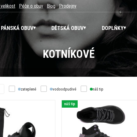
 velikost
Péče o obuv
Blog
Prodejny
PÁNSKÁ OBUV
DĚTSKÁ OBUV
DOPLŇKY
KOTNÍKOVÉ
zateplené
vodoodpudivé
náš tip
náš tip