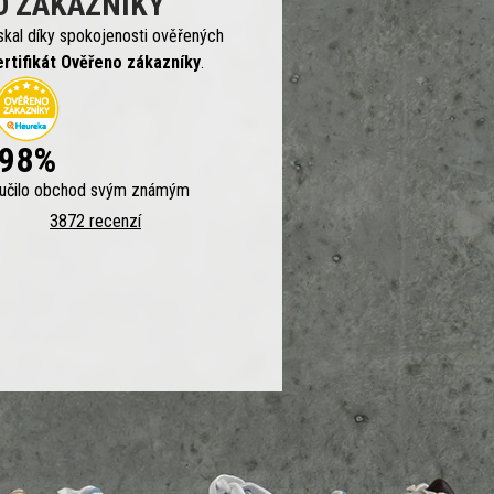
O ZÁKAZNÍKY
skal díky spokojenosti ověřených
ertifikát Ověřeno zákazníky
.
98%
ručilo obchod svým známým
3872 recenzí