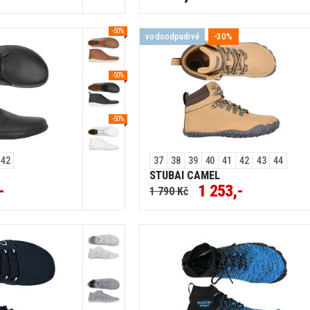
-50%
vodoodpudivé
-30%
-50%
-50%
42
37
38
39
40
41
42
43
44
STUBAI CAMEL
-
1 253,-
1 790 Kč