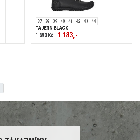
37
38
39
40
41
42
43
44
TAUERN BLACK
1 183,-
1 690 Kč