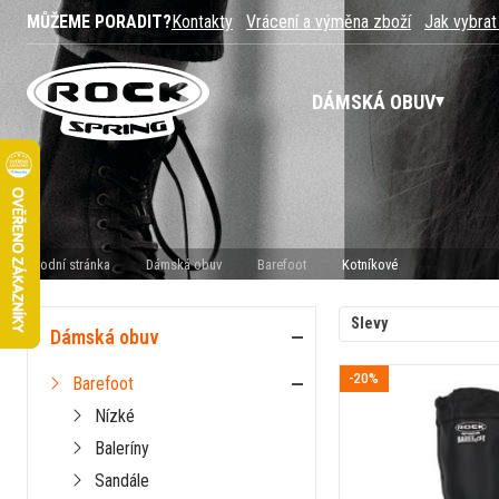
MŮŽEME PORADIT?
Kontakty
Vrácení a výměna zboží
Jak vybrat
DÁMSKÁ OBUV
Úvodní stránka
Dámská obuv
Barefoot
Kotníkové
Slevy
Dámská obuv
-20%
Barefoot
Nízké
Baleríny
Sandále