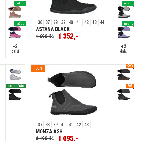
náš tip
náš tip
36
37
38
39
40
41
42
43
44
náš tip
náš tip
ASTANA BLACK
1 352,-
1 690 Kč
+2
+2
další
další
-50%
-50%
poslední páry
-50%
37
38
39
40
41
42
43
MONZA ASH
1 095,-
2 190 Kč