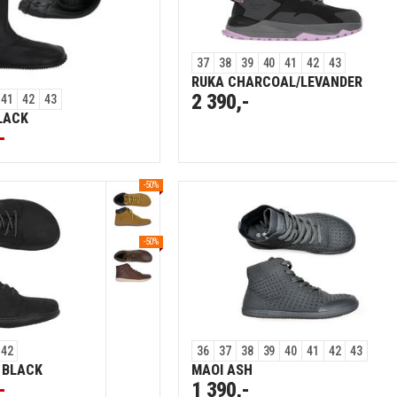
37
38
39
40
41
42
43
RUKA CHARCOAL/LEVANDER
2 390,-
41
42
43
LACK
-
-50%
-50%
42
36
37
38
39
40
41
42
43
 BLACK
MAOI ASH
-
1 390,-