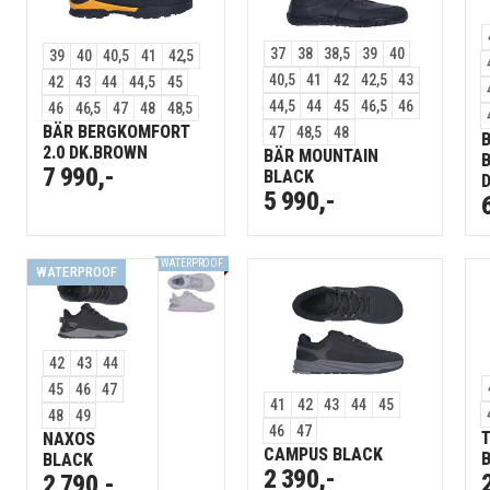
37
38
38,5
39
40
39
40
40,5
41
42,5
40,5
41
42
42,5
43
42
43
44
44,5
45
44,5
44
45
46,5
46
46
46,5
47
48
48,5
BÄR BERGKOMFORT
47
48,5
48
2.0 DK.BROWN
BÄR MOUNTAIN
7 990,-
BLACK
5 990,-
WATERPROOF
WATERPROOF
42
43
44
45
46
47
41
42
43
44
45
48
49
46
47
NAXOS
CAMPUS BLACK
BLACK
2 390,-
2 790,-