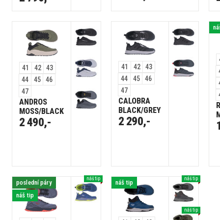
ná
41
42
43
41
42
43
44
45
46
44
45
46
47
47
CALOBRA
ANDROS
BLACK/GREY
MOSS/BLACK
2 290,-
2 490,-
náš tip
náš tip
poslední páry
náš tip
náš tip
náš tip