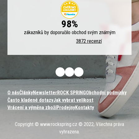
98%
zákazníků by doporučilo obchod svým známým
3872 recenzí
O nás
Články
Newsletter
ROCK SPRING
Obchodní podmínky
Často kladené dotazy
Jak vybrat velikost
Vrácení a výměna zboží
Prodejny
Kontakty
Copyright © www.rockspring.cz © 2022, Všechna práva
vyhrazena.