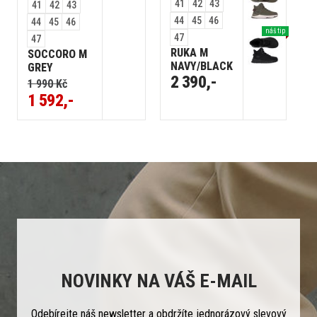
41
42
43
41
42
43
44
45
46
44
45
46
náš tip
47
47
RUKA M
SOCCORO M
NAVY/BLACK
GREY
2 390,-
1 990 Kč
1 592,-
NOVINKY NA VÁŠ E-MAIL
Odebírejte náš newsletter a obdržíte jednorázový slevový