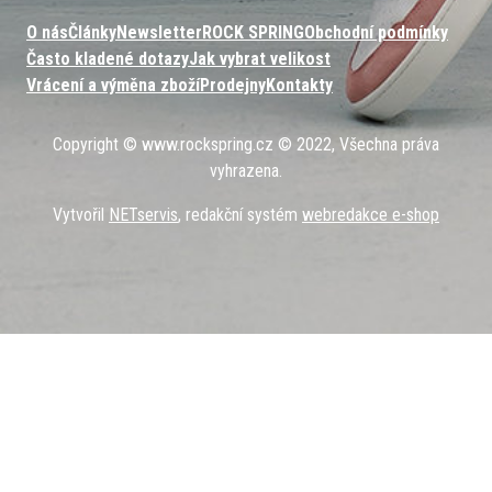
O nás
Články
Newsletter
ROCK SPRING
Obchodní podmínky
Často kladené dotazy
Jak vybrat velikost
Vrácení a výměna zboží
Prodejny
Kontakty
Copyright © www.rockspring.cz © 2022, Všechna práva
vyhrazena.
Vytvořil
NETservis
, redakční systém
webredakce e-shop