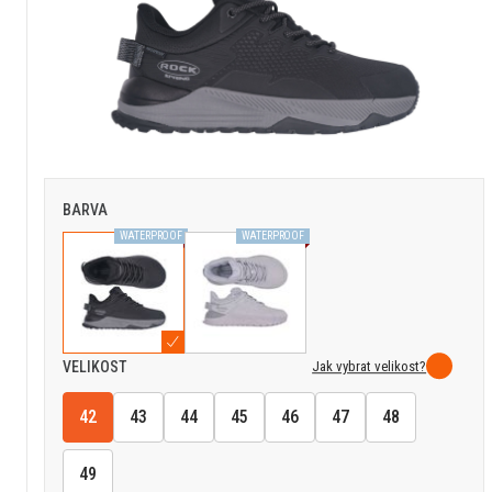
BARVA
WATERPROOF
WATERPROOF
Jak vybrat velikost?
VELIKOST
42
43
44
45
46
47
48
49