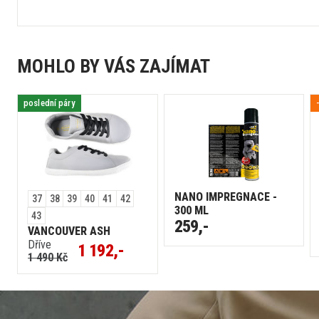
MOHLO BY VÁS ZAJÍMAT
poslední páry
NANO IMPREGNACE -
37
38
39
40
41
42
300 ML
43
259,-
VANCOUVER ASH
Dříve
1 192,-
1 490 Kč