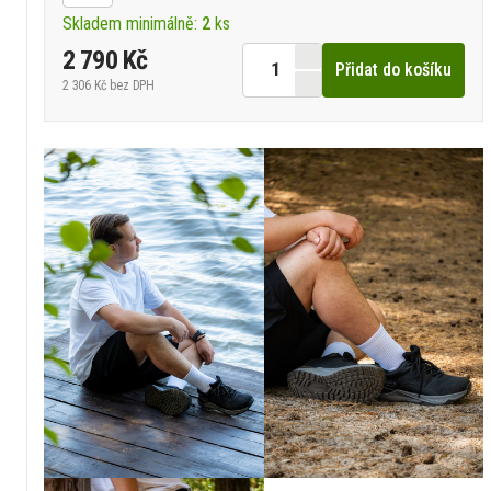
Skladem minimálně:
2
ks
2 790 Kč
Přidat do košíku
2 306 Kč
bez DPH