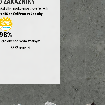
O ZÁKAZNÍKY
skal díky spokojenosti ověřených
ertifikát Ověřeno zákazníky
.
98%
ručilo obchod svým známým
3872 recenzí