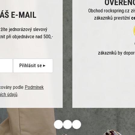
OVĚŘEN
Obchod rockspring.cz zí
ÁŠ E-MAIL
zákazníků prestižní
c
ržíte jednorázový slevový
tnit při objednávce nad 500,-
zákazníků by dopo
Přihlásit se
covány podle
Podmínek
ích údajů
.