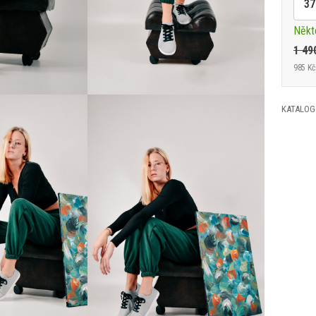
37
Někt
1 49
985 Kč
KATALOG