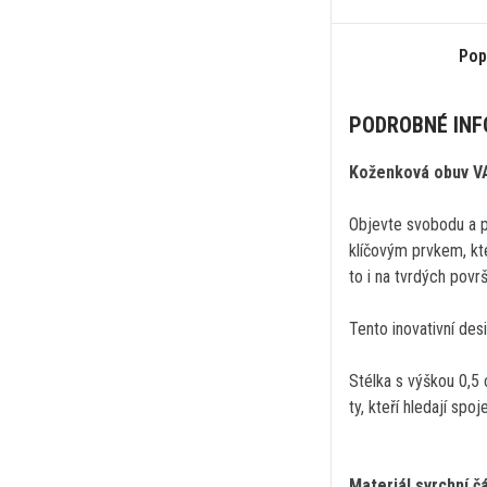
Pop
PODROBNÉ IN
Koženková obuv 
Objevte svobodu a p
klíčovým prvkem, kte
to i na tvrdých povr
Tento inovativní de
Stélka s výškou 0,5 
ty, kteří hledají spoj
Materiál svrchní čá