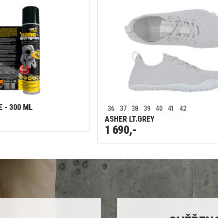
 - 300 ML
36
37
38
39
40
41
42
ASHER LT.GREY
1 690,-