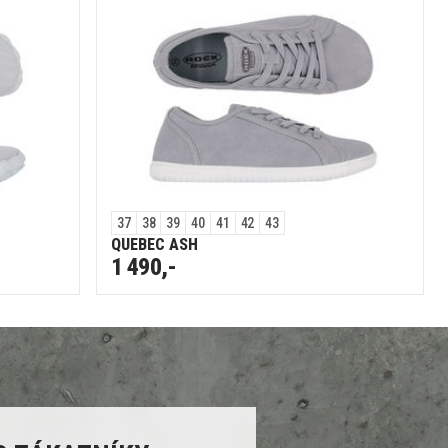
37
38
39
40
41
42
43
QUEBEC ASH
1 490,-