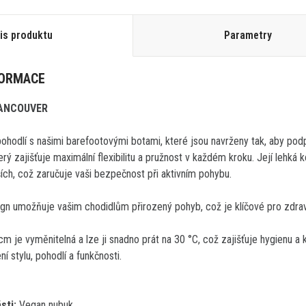
is produktu
Parametry
FORMACE
VANCOUVER
ohodlí s našimi barefootovými botami, které jsou navrženy tak, aby po
rý zajišťuje maximální flexibilitu a pružnost v každém kroku. Její lehká 
ších, což zaručuje vaši bezpečnost při aktivním pohybu.
sign umožňuje vašim chodidlům přirozený pohyb, což je klíčové pro zdra
cm je vyměnitelná a lze ji snadno prát na 30 °C, což zajišťuje hygienu a 
ení stylu, pohodlí a funkčnosti.
sti:
Vegan nubuk