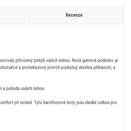
Recenze
dporovaly přirozený pohyb vašich nohou. Nová gumová podešev je
konstrukce a protiskluzový povrch poskytují skvělou přilnavost, a
ví a pohodu vašich nohou.
komfort při nošení. Tyto barefootové boty jsou ideální volbou pro