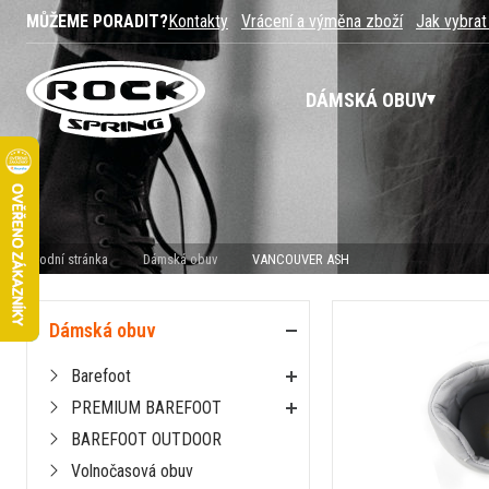
MŮŽEME PORADIT?
Kontakty
Vrácení a výměna zboží
Jak vybrat
DÁMSKÁ OBUV
Úvodní stránka
Dámská obuv
VANCOUVER ASH
Dámská obuv
Barefoot
PREMIUM BAREFOOT
BAREFOOT OUTDOOR
Volnočasová obuv