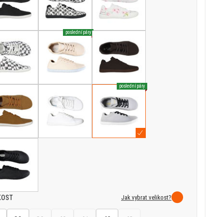
poslední páry
poslední páry
Jak vybrat velikost?
KOST