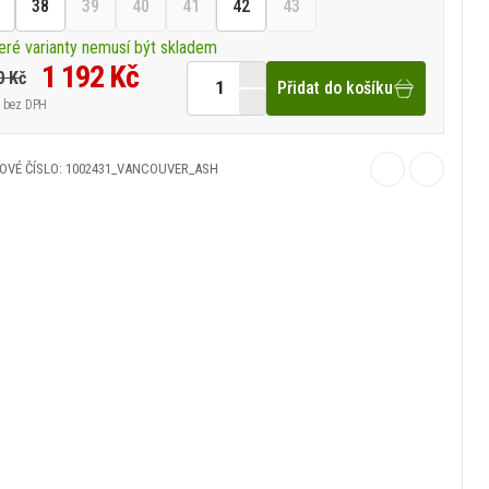
38
39
40
41
42
43
eré varianty nemusí být skladem
1 192 Kč
0 Kč
Přidat do košíku
bez DPH
OVÉ ČÍSLO: 1002431_VANCOUVER_ASH