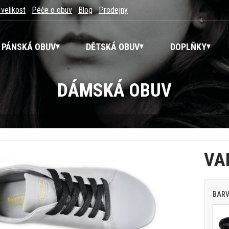
 velikost
Péče o obuv
Blog
Prodejny
PÁNSKÁ OBUV
DĚTSKÁ OBUV
DOPLŇKY
DÁMSKÁ OBUV
VA
BAR