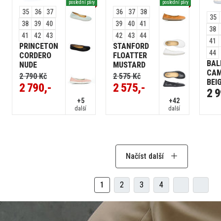
poslední páry
poslední páry
35
36
37
36
37
38
35
38
39
40
39
40
41
38
41
42
43
42
43
44
41
PRINCETON
STANFORD
44
CORDERO
FLOATTER
BAL
NUDE
MUSTARD
CAM
2 790 Kč
2 575 Kč
BEI
2 790,-
2 575,-
2 9
+5
+42
další
další
Načíst další
1
2
3
4