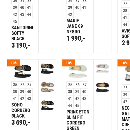
36
37
38
36
37
38
35
39
40
41
39
40
41
38
42
43
44
42
41
MARIE
45
44
JANE 09
SANTORINI
AVI
NEGRO
SOFTY
SOF
1 990,-
BLACK
2 9
3 190,-
-10%
-10%
-10%
35
36
37
35
36
37
36
38
39
40
38
39
40
39
41
42
43
41
42
43
42
SOHO
44
45
NEG
CORDERO
PRINCETON
GAL
BLACK
SLIM FIT
MAT
3 690,-
CORDERO
CDF
GREEN