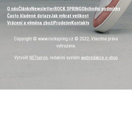
O nás
Články
Newsletter
ROCK SPRING
Obchodní podmínky
Často kladené dotazy
Jak vybrat velikost
Vrácení a výměna zboží
Prodejny
Kontakty
Copyright © www.rockspring.cz © 2022, Všechna práva
vyhrazena.
Vytvořil
NETservis
, redakční systém
webredakce e-shop