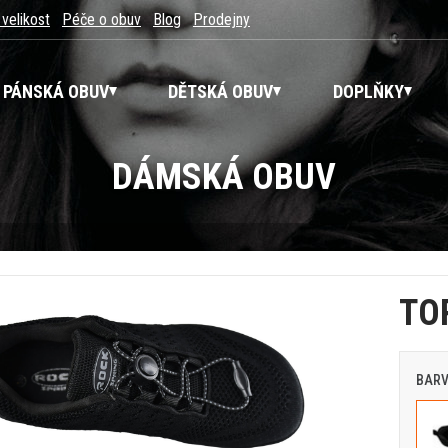
 velikost
Péče o obuv
Blog
Prodejny
PÁNSKÁ OBUV
DĚTSKÁ OBUV
DOPLŇKY
DÁMSKÁ OBUV
TO
BAR