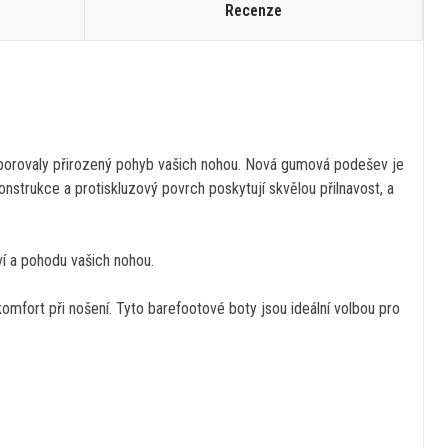
Recenze
dporovaly přirozený pohyb vašich nohou. Nová gumová podešev je
konstrukce a protiskluzový povrch poskytují skvělou přilnavost, a
ví a pohodu vašich nohou.
komfort při nošení. Tyto barefootové boty jsou ideální volbou pro