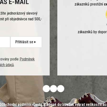
ÁŠ E-MAIL
zákazníků prestižní
c
ržíte jednorázový slevový
tnit při objednávce nad 500,-
zákazníků by dopo
Přihlásit se
covány podle
Podmínek
ích údajů
.
G
Obchodní podmínky
Často kladené dotazy
Jak vybrat velikost
Vrác