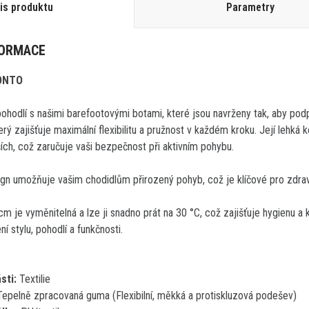
is produktu
Parametry
FORMACE
RONTO
ohodlí s našimi barefootovými botami, které jsou navrženy tak, aby po
rý zajišťuje maximální flexibilitu a pružnost v každém kroku. Její lehká 
ších, což zaručuje vaši bezpečnost při aktivním pohybu.
sign umožňuje vašim chodidlům přirozený pohyb, což je klíčové pro zdra
cm je vyměnitelná a lze ji snadno prát na 30 °C, což zajišťuje hygienu a 
ení stylu, pohodlí a funkčnosti.
sti:
Textilie
Tepelně zpracovaná guma (Flexibilní, měkká a protiskluzová podešev)