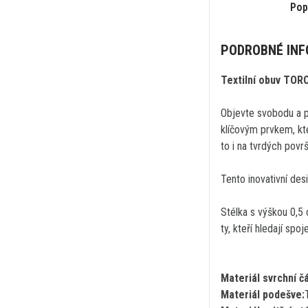
Pop
PODROBNÉ IN
Textilní obuv TO
Objevte svobodu a p
klíčovým prvkem, kte
to i na tvrdých povr
Tento inovativní de
Stélka s výškou 0,5 
ty, kteří hledají spoj
Materiál svrchní čá
Materiál podešve: