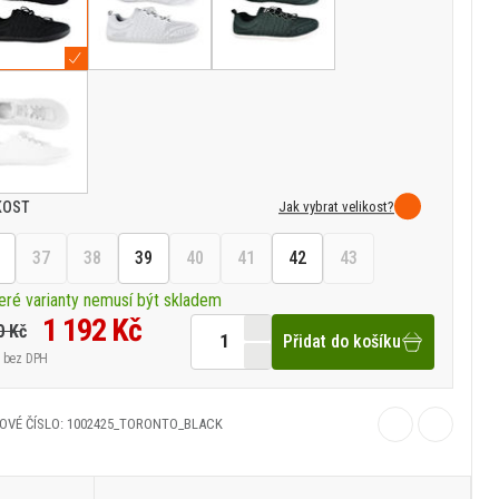
Jak vybrat velikost?
KOST
37
38
39
40
41
42
43
eré varianty nemusí být skladem
1 192 Kč
0 Kč
Přidat do košíku
bez DPH
OVÉ ČÍSLO: 1002425_TORONTO_BLACK