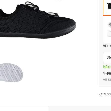
VELI
36
Někt
1 49
985 Kč
KATALOG