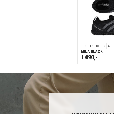
36
37
38
39
40
MILA BLACK
1 690,-