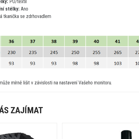
élky:
PU/textil
ní stélky:
Ano
 tkanička se zdrhovadlem
ůže mírně lišit v závislosti na nastavení Vašeho monitoru.
ÁS ZAJÍMAT