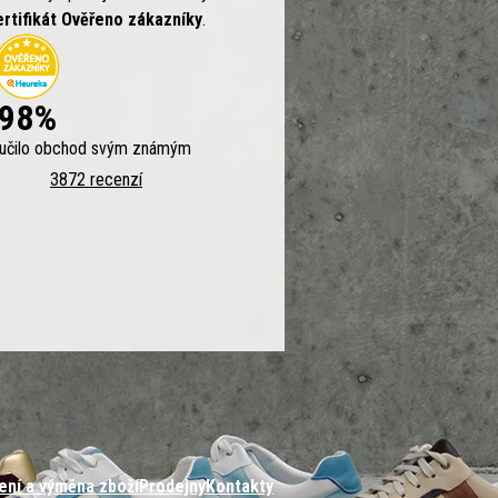
ertifikát Ověřeno zákazníky
.
98%
ručilo obchod svým známým
3872 recenzí
ení a výměna zboží
Prodejny
Kontakty