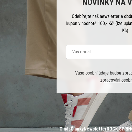
NOVINKY NA V
Odebírejte náš newsletter a obd
kupon v hodnotě 100,- Kč! (lze upla
Kč)
Vaše osobní údaje budou zpra
zpracování osobn
O nás
Články
Newsletter
ROCK SPRIN