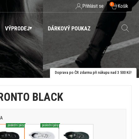
0
Přihlásit se
Košík
VÝPRODEJ
DÁRKOVÝ POUKAZ
Doprava po ČR zdarma při nákupu nad 3 500 Kč!
RONTO BLACK
VA
poslední páry
poslední páry