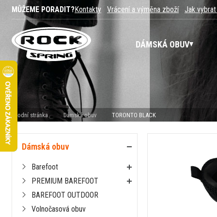
MŮŽEME PORADIT?
Kontakty
Vrácení a výměna zboží
Jak vybrat
DÁMSKÁ OBUV
Úvodní stránka
Dámská obuv
TORONTO BLACK
Dámská obuv
Barefoot
PREMIUM BAREFOOT
BAREFOOT OUTDOOR
Volnočasová obuv