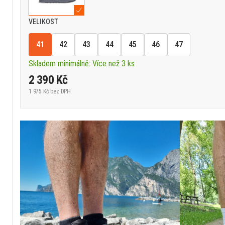
VELIKOST
41
42
43
44
45
46
47
Skladem minimálně: Více než 3 ks
2 390 Kč
1 975 Kč
bez DPH