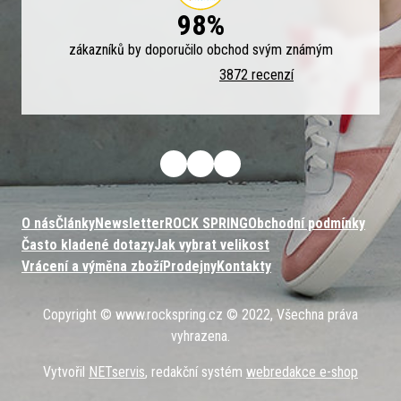
98%
zákazníků by doporučilo obchod svým známým
3872 recenzí
O nás
Články
Newsletter
ROCK SPRING
Obchodní podmínky
Často kladené dotazy
Jak vybrat velikost
Vrácení a výměna zboží
Prodejny
Kontakty
Copyright © www.rockspring.cz © 2022, Všechna práva
vyhrazena.
Vytvořil
NETservis
, redakční systém
webredakce e-shop