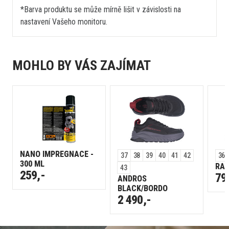
*Barva produktu se může mírně lišit v závislosti na
nastavení Vašeho monitoru.
MOHLO BY VÁS ZAJÍMAT
NANO IMPREGNACE -
37
38
39
40
41
42
36
300 ML
RAF
43
259,-
79
ANDROS
BLACK/BORDO
2 490,-