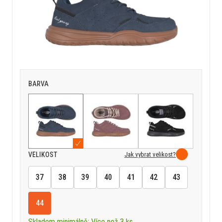
BARVA
Jak vybrat velikost?
VELIKOST
37
38
39
40
41
42
43
44
Skladem minimálně: Více než 3 ks