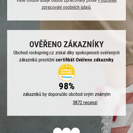
Vaše osobní údaje budou zpracovány podle
Podmínek
zpracování osobních údajů
.
OVĚŘENO ZÁKAZNÍKY
Obchod rockspring.cz získal díky spokojenosti ověřených
zákazníků prestižní
certifikát Ověřeno zákazníky
.
98%
zákazníků by doporučilo obchod svým známým
3872 recenzí