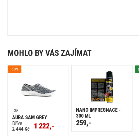
MOHLO BY VÁS ZAJÍMAT
-50%
NANO IMPREGNACE -
35
300 ML
AURA SAM GREY
259,-
Dříve
1 222,-
2 444 Kč