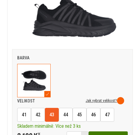
BARVA
Jak vybrat velikost?
VELIKOST
41
42
43
44
45
46
47
Skladem minimálně: Více než 3 ks