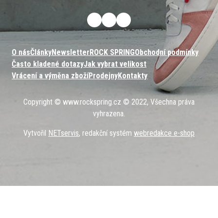
O nás
Články
Newsletter
ROCK SPRING
Obchodní podmínky
Často kladené dotazy
Jak vybrat velikost
Vrácení a výměna zboží
Prodejny
Kontakty
Copyright © www.rockspring.cz © 2022, Všechna práva
vyhrazena.
Vytvořil
NETservis
, redakční systém
webredakce e-shop