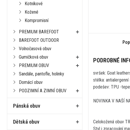
Kotníkové
Kožené
Kompromisní
PREMIUM BAREFOOT
BAREFOOT OUTDOOR
Pop
Volnočasová obuv
Gumičková obuv
PODROBNÉ IN
PREMIUM OBUV
svršek: Goat leather
Sandále, pantofle, holinky
stélka: antialergenn
Domácí obuv
podešev: TPU -tepel
PODZIMNÍ A ZIMNÍ OBUV
NOVINKA V NAŠÍ NA
Pánská obuv
Dětská obuv
Celokožená obuv T
Styl i zpracování ma