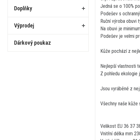
Jedná se o 100% por
Doplňky
Podešev s ochranný
Ruční výroba obuvi t
Výprodej
Na obuvi je minimum 
Podešev je velmi pru
Dárkový poukaz
Kůže pochází z nejl
Nejlepší vlastnosti
Z pohledu ekologie j
Jsou vyráběné z nejj
Všechny naše kůže sp
Velikost EU 36 37 3
Vnitřní délka mm 2