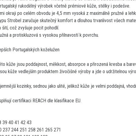
tugalský rukodělný výrobek včetně prémiové kůže, stélky i podešve.
mi okraji po celém obvodu je 4,5 mm vysoká z maximálně pružné a leh
ypu Strobel zaručuje skutečný komfort a dlouhou trvanlivost všech mater
šití, což zvyšuje pocit pohodlí.
žná a protiskluzová s vysokou přilnavostí k povrchu.
epších Portugalských koželužen
 této kůže jsou poddajnost, měkkost, absorpce a přirozená kresba a bare
sou kůže vedlejším produktem živočišné výroby a jde o udržitelnou výro
emnější kozinky, sednou jako ulité, jelikož kůže je velmi poddajná, vho
lňují certifikaci REACH dle klasifikace EU.
8 39 40 41 42 43
30 237 244 251 258 261 265 271