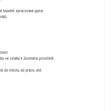
ké tepelně zpracované gumy.
iálů.
vnost
bu ve vztahu k životnímu prostředí.
dné do města, do práce, atd.