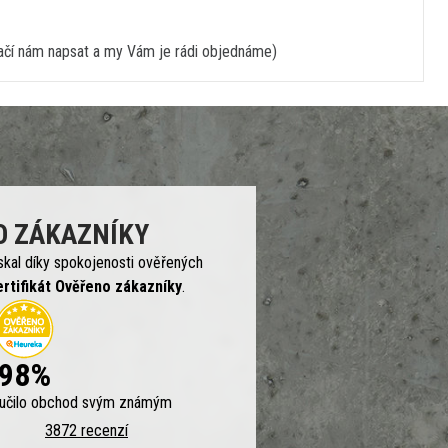
stačí nám napsat a my Vám je rádi objednáme)
O ZÁKAZNÍKY
skal díky spokojenosti ověřených
ertifikát Ověřeno zákazníky
.
98%
ručilo obchod svým známým
3872 recenzí