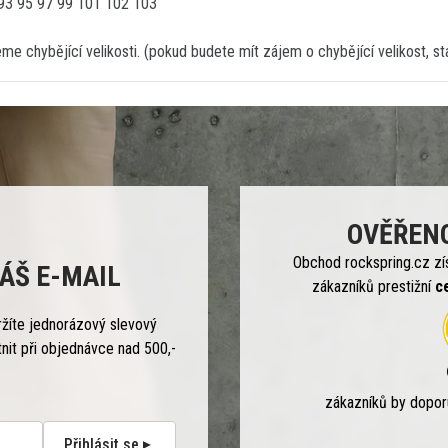
 93 95 97 99 101 102 103
me chybějící velikosti. (pokud budete mít zájem o chybějící velikost, 
OVĚŘEN
Obchod rockspring.cz zí
ÁŠ E-MAIL
zákazníků prestižní
c
ržíte jednorázový slevový
tnit při objednávce nad 500,-
zákazníků by dopo
Přihlásit se