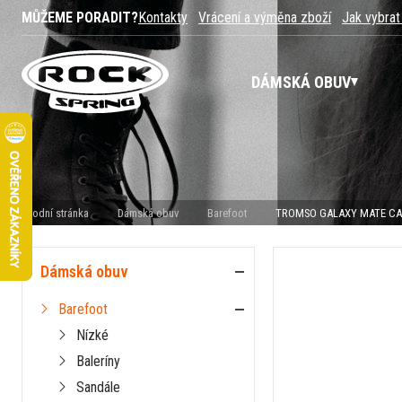
MŮŽEME PORADIT?
Kontakty
Vrácení a výměna zboží
Jak vybrat
DÁMSKÁ OBUV
Úvodní stránka
Dámská obuv
Barefoot
TROMSO GALAXY MATE CA
Dámská obuv
Barefoot
Nízké
Baleríny
Sandále