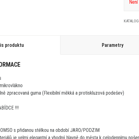
Není
KATALOG
is produktu
Parametry
FORMACE
s
í mikrovlákno
ně zpracovaná guma (Flexibilní měkká a protiskluzová podešev)
BÍDCE !!!
ROMSO s přidanou stélkou na období JARO/PODZIM
teriálů je velmi elegantní a vhodný hlavně do města k celodennímu nošen