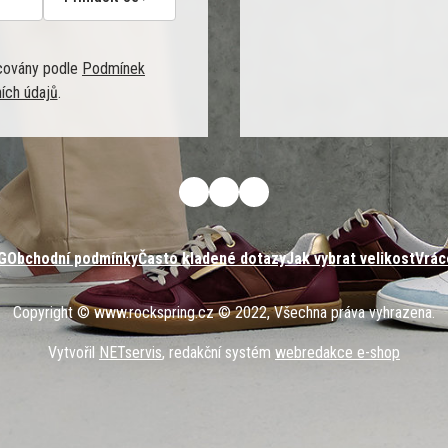
covány podle
Podmínek
ích údajů
.
G
Obchodní podmínky
Často kladené dotazy
Jak vybrat velikost
Vrác
Copyright © www.rockspring.cz © 2022, Všechna práva vyhrazena.
Vytvořil
NETservis
, redakční systém
webredakce e-shop