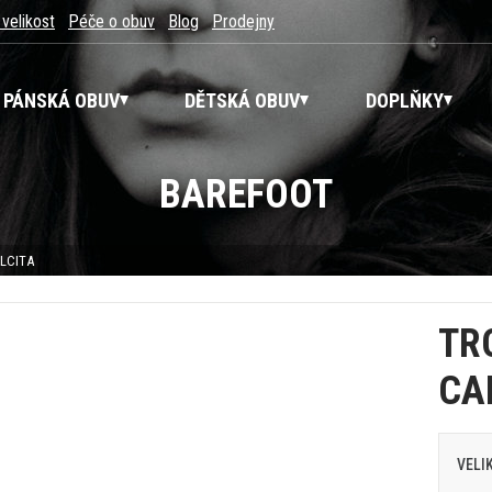
 velikost
Péče o obuv
Blog
Prodejny
PÁNSKÁ OBUV
DĚTSKÁ OBUV
DOPLŇKY
BAREFOOT
LCITA
TR
CA
VELI