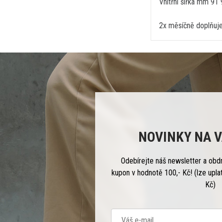
Vnitřní šířka mm 91
2x měsíčně doplňuje
NOVINKY NA V
Odebírejte náš newsletter a obd
kupon v hodnotě 100,- Kč! (lze upla
Kč)