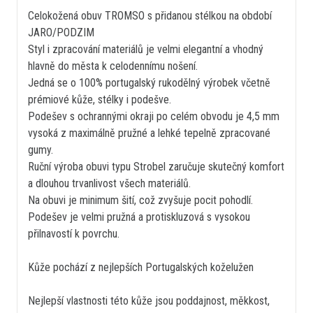
Celokožená obuv TROMSO s přidanou stélkou na období
JARO/PODZIM
Styl i zpracování materiálů je velmi elegantní a vhodný
hlavně do města k celodennímu nošení.
Jedná se o 100% portugalský rukodělný výrobek včetně
prémiové kůže, stélky i podešve.
Podešev s ochrannými okraji po celém obvodu je 4,5 mm
vysoká z maximálně pružné a lehké tepelně zpracované
gumy.
Ruční výroba obuvi typu Strobel zaručuje skutečný komfort
a dlouhou trvanlivost všech materiálů.
Na obuvi je minimum šití, což zvyšuje pocit pohodlí.
Podešev je velmi pružná a protiskluzová s vysokou
přilnavostí k povrchu.
Kůže pochází z nejlepších Portugalských koželužen
Nejlepší vlastnosti této kůže jsou poddajnost, měkkost,