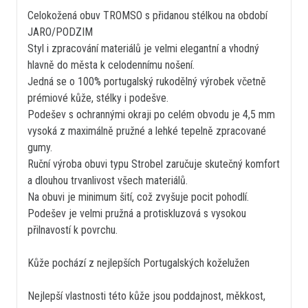
Celokožená obuv TROMSO s přidanou stélkou na období
JARO/PODZIM
Styl i zpracování materiálů je velmi elegantní a vhodný
hlavně do města k celodennímu nošení.
Jedná se o 100% portugalský rukodělný výrobek včetně
prémiové kůže, stélky i podešve.
Podešev s ochrannými okraji po celém obvodu je 4,5 mm
vysoká z maximálně pružné a lehké tepelně zpracované
gumy.
Ruční výroba obuvi typu Strobel zaručuje skutečný komfort
a dlouhou trvanlivost všech materiálů.
Na obuvi je minimum šití, což zvyšuje pocit pohodlí.
Podešev je velmi pružná a protiskluzová s vysokou
přilnavostí k povrchu.
Kůže pochází z nejlepších Portugalských koželužen
Nejlepší vlastnosti této kůže jsou poddajnost, měkkost,