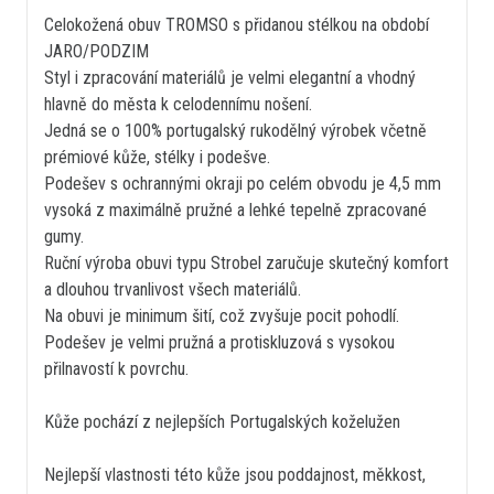
Celokožená obuv TROMSO s přidanou stélkou na období
JARO/PODZIM
Styl i zpracování materiálů je velmi elegantní a vhodný
hlavně do města k celodennímu nošení.
Jedná se o 100% portugalský rukodělný výrobek včetně
prémiové kůže, stélky i podešve.
Podešev s ochrannými okraji po celém obvodu je 4,5 mm
vysoká z maximálně pružné a lehké tepelně zpracované
gumy.
Ruční výroba obuvi typu Strobel zaručuje skutečný komfort
a dlouhou trvanlivost všech materiálů.
Na obuvi je minimum šití, což zvyšuje pocit pohodlí.
Podešev je velmi pružná a protiskluzová s vysokou
přilnavostí k povrchu.
Kůže pochází z nejlepších Portugalských koželužen
Nejlepší vlastnosti této kůže jsou poddajnost, měkkost,