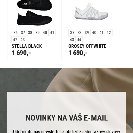
36
37
38
39
40
41
37
38
39
40
41
42
42
43
43
44
STELLA BLACK
OROSEY OFFWHITE
1 690,-
1 690,-
NOVINKY NA VÁŠ E-MAIL
Odebírejte náš newsletter a obdržíte jednorázový slevový