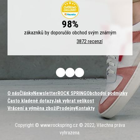
98%
zákazníků by doporučilo obchod svým známým
3872 recenzí
O nás
Články
Newsletter
ROCK SPRING
Obchodní podmínky
Často kladené dotazy
Jak vybrat velikost
Vrácení a výměna zboží
Prodejny
Kontakty
Copyright © www.rockspring.cz © 2022, Všechna práva
vyhrazena.