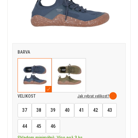
BARVA
Jak vybrat velikost?
VELIKOST
37
38
39
40
41
42
43
44
45
46
Skladem minimálně: Více než 3 ks