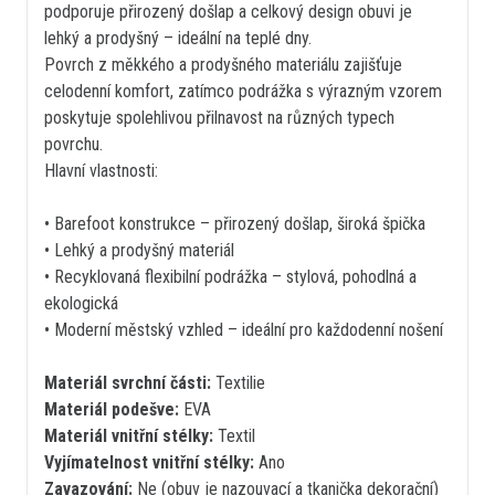
podporuje přirozený došlap a celkový design obuvi je
lehký a prodyšný – ideální na teplé dny.
Povrch z měkkého a prodyšného materiálu zajišťuje
celodenní komfort, zatímco podrážka s výrazným vzorem
poskytuje spolehlivou přilnavost na různých typech
povrchu.
Hlavní vlastnosti:
• Barefoot konstrukce – přirozený došlap, široká špička
• Lehký a prodyšný materiál
• Recyklovaná flexibilní podrážka – stylová, pohodlná a
ekologická
• Moderní městský vzhled – ideální pro každodenní nošení
Materiál svrchní části:
Textilie
Materiál podešve:
EVA
Materiál vnitřní stélky:
Textil
Vyjímatelnost vnitřní stélky:
Ano
Zavazování:
Ne (obuv je nazouvací a tkanička dekorační)