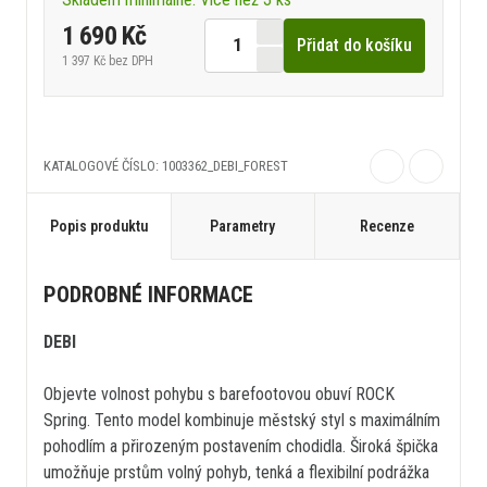
1 690 Kč
Přidat do košíku
1 397 Kč
bez DPH
KATALOGOVÉ ČÍSLO: 1003362_DEBI_FOREST
Popis produktu
Parametry
Recenze
PODROBNÉ INFORMACE
DEBI
Objevte volnost pohybu s barefootovou obuví ROCK
Spring. Tento model kombinuje městský styl s maximálním
pohodlím a přirozeným postavením chodidla. Široká špička
umožňuje prstům volný pohyb, tenká a flexibilní podrážka