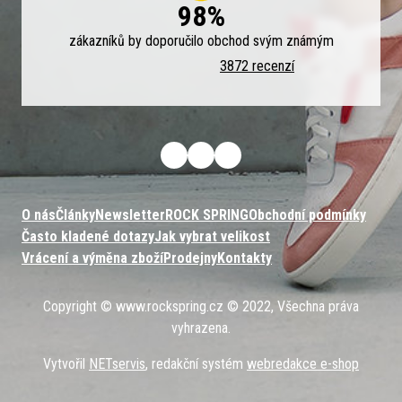
98%
zákazníků by doporučilo obchod svým známým
3872 recenzí
O nás
Články
Newsletter
ROCK SPRING
Obchodní podmínky
Často kladené dotazy
Jak vybrat velikost
Vrácení a výměna zboží
Prodejny
Kontakty
Copyright © www.rockspring.cz © 2022, Všechna práva
vyhrazena.
Vytvořil
NETservis
, redakční systém
webredakce e-shop