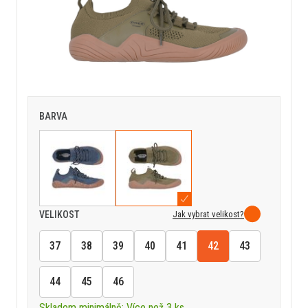
BARVA
Jak vybrat velikost?
VELIKOST
37
38
39
40
41
42
43
44
45
46
Skladem minimálně: Více než 3 ks