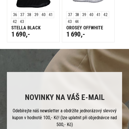
36
37
38
39
40
41
37
38
39
40
41
42
42
43
43
44
STELLA BLACK
OROSEY OFFWHITE
1 690,-
1 690,-
NOVINKY NA VÁŠ E-MAIL
Odebírejte náš newsletter a obdržíte jednorázový slevový
kupon v hodnotě 100,- Kč! (lze uplatnit při objednávce nad
500,- Kč)