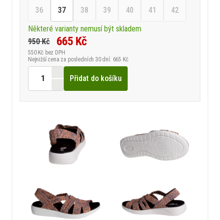
36
37
38
39
40
41
42
Některé varianty nemusí být skladem
665 Kč
950 Kč
550 Kč
bez DPH
Nejnižší cena za posledních 30 dní: 665 Kč
Přidat do košíku