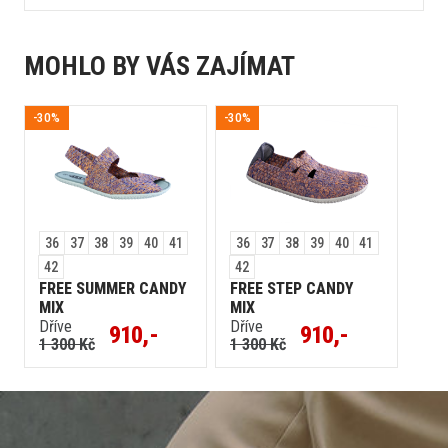
MOHLO BY VÁS ZAJÍMAT
-30%
-30%
36
37
38
39
40
41
36
37
38
39
40
41
42
42
FREE SUMMER CANDY
FREE STEP CANDY
MIX
MIX
Dříve
Dříve
910,-
910,-
1 300 Kč
1 300 Kč