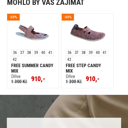
MOHLO BY VÁS ZAJÍMAT
-30%
-30%
36
37
38
39
40
41
36
37
38
39
40
41
42
42
FREE SUMMER CANDY
FREE STEP CANDY
MIX
MIX
Dříve
Dříve
910,-
910,-
1 300 Kč
1 300 Kč