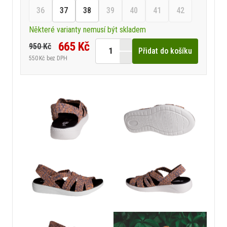
36
37
38
39
40
41
42
Některé varianty nemusí být skladem
665 Kč
950 Kč
Přidat do košíku
550 Kč
bez DPH