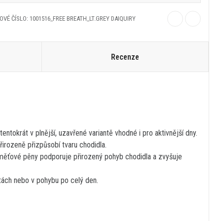
VÉ ČÍSLO: 1001516_FREE BREATH_LT.GREY DAIQUIRY
Recenze
tentokrát v plnější, uzavřené variantě vhodné i pro aktivnější dny.
řirozeně přizpůsobí tvaru chodidla.
z paměťové pěny podporuje přirozený pohyb chodidla a zvyšuje
stách nebo v pohybu po celý den.