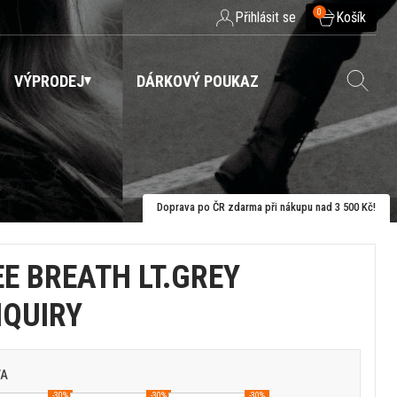
0
Přihlásit se
Košík
VÝPRODEJ
DÁRKOVÝ POUKAZ
Doprava po ČR zdarma při nákupu nad 3 500 Kč!
EE BREATH LT.GREY
IQUIRY
VA
-30%
-30%
-30%