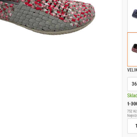
VELI
36
Skla
1 30
752 Kč
Nejniž