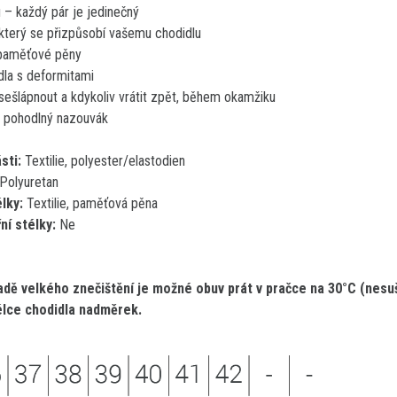
u – každý pár je jedinečný
, který se přizpůsobí vašemu chodidlu
 paměťové pěny
dla s deformitami
sešlápnout a kdykoliv vrátit zpět, během okamžiku
te pohodlný nazouvák
sti:
Textilie, polyester/elastodien
Polyuretan
élky:
Textilie, paměťová pěna
ní stélky:
Ne
adě velkého znečištění je možné obuv prát v pračce na 30°C (nesu
élce chodidla nadměrek.