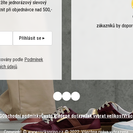
ržíte jednorázový slevový
tnit při objednávce nad 500,-
zákazníků by dopo
Přihlásit se
covány podle
Podmínek
ích údajů
.
G
Obchodní podmínky
Často kladené dotazy
Jak vybrat velikost
Vrác
Copyright © www.rockspring.cz © 2022, Všechna práva vyhrazena.