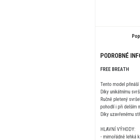
Pop
PODROBNÉ IN
FREE BREATH
Tento model přináší m
Díky unikátnímu svrš
Ručně pletený svršek
pohodlí i při delším 
Díky uzavřenému stři
HLAVNÍ VÝHODY:
- mimořádně lehká k