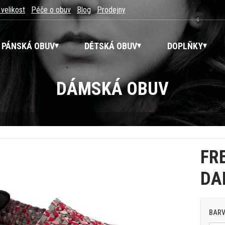
 velikost
Péče o obuv
Blog
Prodejny
PÁNSKÁ OBUV
DĚTSKÁ OBUV
DOPLŇKY
DÁMSKÁ OBUV
FR
DA
BAR