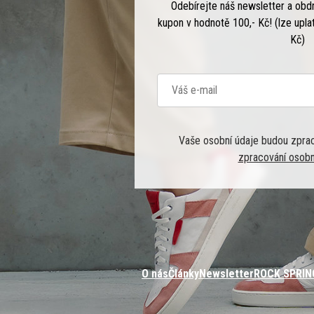
Odebírejte náš newsletter a obd
kupon v hodnotě 100,- Kč! (lze upla
Kč)
Vaše osobní údaje budou zpra
zpracování osobn
O nás
Články
Newsletter
ROCK SPRIN