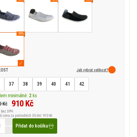
-30%
Jak vybrat velikost?
KOST
37
38
39
40
41
42
dem minimálně:
2
ks
910 Kč
0 Kč
bez DPH
ší cena za posledních 30 dní: 910 Kč
Přidat do košíku