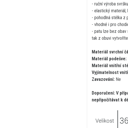
- ruční výroba svršk
- elastický materiál
- pohodlná stélka z
- vhodné i pro chodi
- patu lze bez obav 
tak z obuvi vytvoří
Materiál svrchní čá
Materiál podešve:
Materiál vnitřní st
Vyjímatelnost vnitř
Zavazování:
Ne
Doporučení: V příp
nepřipočítávat k d