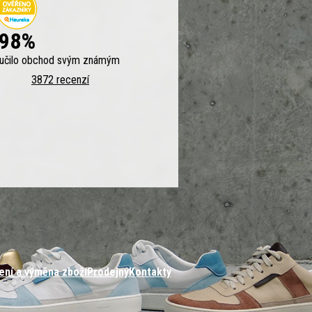
98%
ručilo obchod svým známým
3872 recenzí
ení a výměna zboží
Prodejny
Kontakty