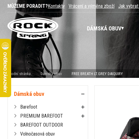
MŮŽEME PORADIT?
Kontakty
Vrácení a výměna zboží
Jak vybrat
DÁMSKÁ OBUV
Úvodní stránka
Dámská obuv
FREE BREATH LT.GREY DAIQUIRY
Dámská obuv
Barefoot
PREMIUM BAREFOOT
BAREFOOT OUTDOOR
Volnočasová obuv