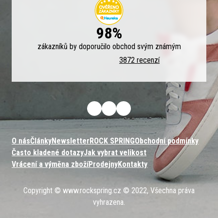
98%
zákazníků by doporučilo obchod svým známým
3872 recenzí
O nás
Články
Newsletter
ROCK SPRING
Obchodní podmínky
Často kladené dotazy
Jak vybrat velikost
Vrácení a výměna zboží
Prodejny
Kontakty
Copyright © www.rockspring.cz © 2022, Všechna práva
vyhrazena.