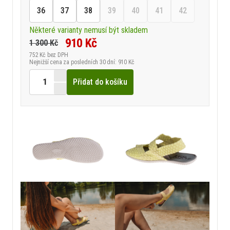
36
37
38
39
40
41
42
Některé varianty nemusí být skladem
910 Kč
1 300 Kč
752 Kč
bez DPH
Nejnižší cena za posledních 30 dní: 910 Kč
Přidat do košíku