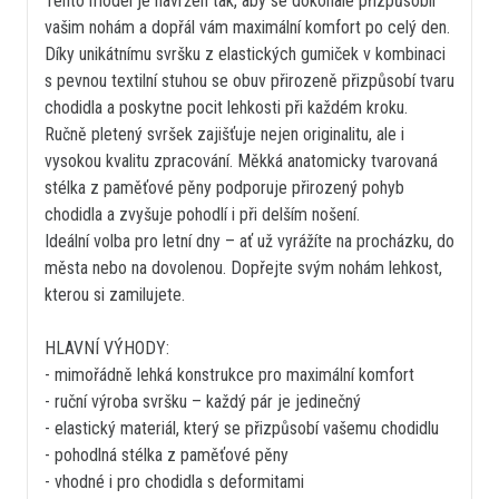
Tento model je navržen tak, aby se dokonale přizpůsobil
vašim nohám a dopřál vám maximální komfort po celý den.
Díky unikátnímu svršku z elastických gumiček v kombinaci
s pevnou textilní stuhou se obuv přirozeně přizpůsobí tvaru
chodidla a poskytne pocit lehkosti při každém kroku.
Ručně pletený svršek zajišťuje nejen originalitu, ale i
vysokou kvalitu zpracování. Měkká anatomicky tvarovaná
stélka z paměťové pěny podporuje přirozený pohyb
chodidla a zvyšuje pohodlí i při delším nošení.
Ideální volba pro letní dny – ať už vyrážíte na procházku, do
města nebo na dovolenou. Dopřejte svým nohám lehkost,
kterou si zamilujete.
HLAVNÍ VÝHODY:
- mimořádně lehká konstrukce pro maximální komfort
- ruční výroba svršku – každý pár je jedinečný
- elastický materiál, který se přizpůsobí vašemu chodidlu
- pohodlná stélka z paměťové pěny
- vhodné i pro chodidla s deformitami