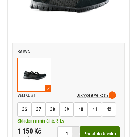
BARVA
Jak vybrat velikost?
VELIKOST
36
37
38
39
40
41
42
Skladem minimálně:
3
ks
1 150 Kč
Přidat do košíku