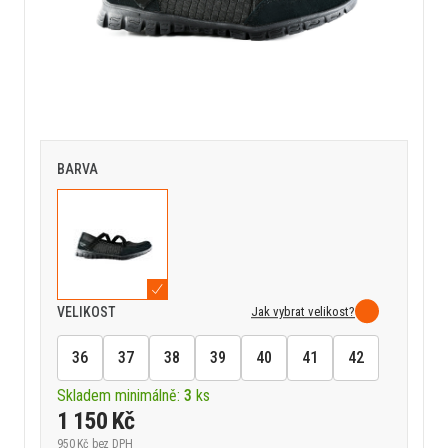
BARVA
Jak vybrat velikost?
VELIKOST
36
37
38
39
40
41
42
Skladem minimálně:
3
ks
1 150 Kč
950 Kč
bez DPH