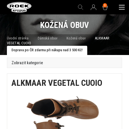
0
KOŽENÁ OBUV
Úvodní stránka
Dámská obuv
Kožená obuv
ALKMAAR
VEGETAL CUOIO
Doprava po ČR zdarma při nákupu nad 3 500 Kč!
Zobrazit kategorie
ALKMAAR VEGETAL CUOIO