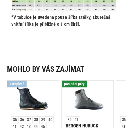
*V tabulce je uvedena pouze šířka stélky, skutečná
vnitřní šířka je přibližně o 1 cm širší.
MOHLO BY VÁS ZAJÍMAT
zateplené
poslední páry
35
36
37
38
39
40
39
41
35
BERGEN NUBUCK
41
42
43
44
45
41