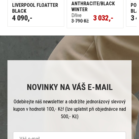
ANTHRACITE/BLACK
LIVERPOOL FLOATTER
POR
WINTER
BLACK
BL
Dříve
4 090,-
3 032,-
3 
3 790 Kč
NOVINKY NA VÁŠ E-MAIL
Odebírejte náš newsletter a obdržíte jednorázový slevový
kupon v hodnotě 100,- Kč! (lze uplatnit při objednávce nad
500,- Kč)