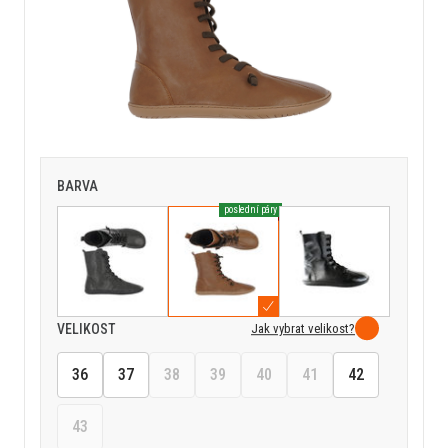
BARVA
poslední páry
Jak vybrat velikost?
VELIKOST
36
37
38
39
40
41
42
43