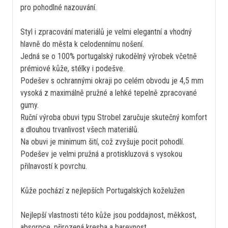
pro pohodlné nazouvání.
Styl i zpracování materiálů je velmi elegantní a vhodný
hlavně do města k celodennímu nošení.
Jedná se o 100% portugalský rukodělný výrobek včetně
prémiové kůže, stélky i podešve.
Podešev s ochrannými okraji po celém obvodu je 4,5 mm
vysoká z maximálně pružné a lehké tepelně zpracované
gumy.
Ruční výroba obuvi typu Strobel zaručuje skutečný komfort
a dlouhou trvanlivost všech materiálů.
Na obuvi je minimum šití, což zvyšuje pocit pohodlí.
Podešev je velmi pružná a protiskluzová s vysokou
přilnavostí k povrchu.
Kůže pochází z nejlepších Portugalských koželužen
Nejlepší vlastnosti této kůže jsou poddajnost, měkkost,
absorpce, přirozená kresba a barevnost.