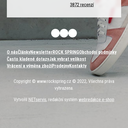
3872 recenzí
O nás
Články
Newsletter
ROCK SPRING
Obchodní podmínky
Často kladené dotazy
Jak vybrat velikost
Vrácení a výměna zboží
Prodejny
Kontakty
Copyright © www.rockspring.cz © 2022, Všechna práva
vyhrazena.
Vytvořil
NETservis
, redakční systém
webredakce e-shop