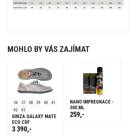
MOHLO BY VÁS ZAJÍMAT
NANO IMPREGNACE -
36
37
38
39
40
41
300 ML
42
43
259,-
GINZA GALAXY MATE
ECO CDF
3 390,-