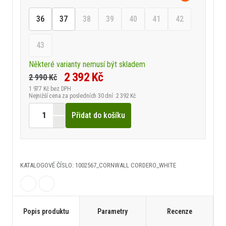
36
37
38
39
40
41
42
43
Některé varianty nemusí být skladem
2 392 Kč
2 990 Kč
1 977 Kč
bez DPH
Nejnižší cena za posledních 30 dní: 2 392 Kč
Přidat do košíku
KATALOGOVÉ ČÍSLO: 1002567_CORNWALL CORDERO_WHITE
Popis produktu
Parametry
Recenze