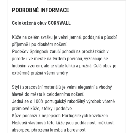
PODROBNÉ INFORMACE
Celokožená obuv CORNWALL
Kůže na celém svršku je velmi jemná, poddajná a působí
příjemně i po dlouhém nošení.
Podešev Springbok zaručí pohodlí na procházkách v
přírodě i ve městě na tvrdém povrchu, vyznačuje se
hrubším vzorem, ale je stále lehká a pružná. Celá obuv je
extrémně pružná všemi směry.
Styl i zpracování materiálů je velmi elegantní a vhodný
hlavně do města k celodennímu nošení.
Jedná se o 100% portugalský rukodělný výrobek včetně
prémiové kůže, stélky i podešve.
Kůže pochází z nejlepších Portugalských koželužen.
Nejlepší vlastnosti této kůže jsou poddajnost, měkkost,
absorpce, přirozená kresba a barevnost.