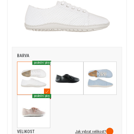
BARVA
poslední páry
poslední páry
Jak vybrat velikost?
VELIKOST