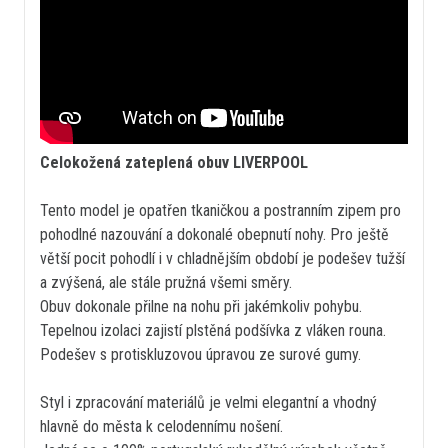
Celokožená zateplená obuv LIVERPOOL
Tento model je opatřen tkaničkou a postranním zipem pro
pohodlné nazouvání a dokonalé obepnutí nohy. Pro ještě
větší pocit pohodlí i v chladnějším období je podešev tužší
a zvýšená, ale stále pružná všemi směry.
Obuv dokonale přilne na nohu při jakémkoliv pohybu.
Tepelnou izolaci zajistí plstěná podšívka z vláken rouna.
Podešev s protiskluzovou úpravou ze surové gumy.
Styl i zpracování materiálů je velmi elegantní a vhodný
hlavně do města k celodennímu nošení.