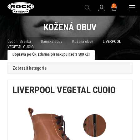
0
KOŽENÁ OBUV
Úvodní stránka
Dámská obuv
Kožená obuv
LIVERPOOL
VEGETAL CUOIO
Doprava po ČR zdarma při nákupu nad 3 500 Kč!
Zobrazit kategorie
LIVERPOOL VEGETAL CUOIO