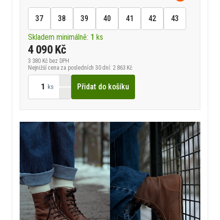
37
38
39
40
41
42
43
Skladem minimálně:
1
ks
4 090 Kč
3 380 Kč
bez DPH
Nejnižší cena za posledních 30 dní: 2 863 Kč
Přidat do košíku
ks