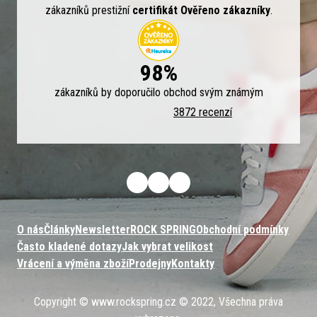
zákazníků prestižní
certifikát Ověřeno zákazníky
.
98%
zákazníků by doporučilo obchod svým známým
3872 recenzí
O nás
Články
Newsletter
ROCK SPRING
Obchodní podmínky
Často kladené dotazy
Jak vybrat velikost
Vrácení a výměna zboží
Prodejny
Kontakty
Copyright © www.rockspring.cz © 2022, Všechna práva