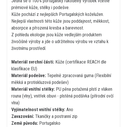
Jedná se o 100% portugalský rukodělný výrobek včetně
prémiové kůže, stélky i podešve.
Kůže pochází z nejlepších Portugalských koželužen.
Nejlepší vlastnosti této kůže jsou poddajnost, měkkost,
absorpce a přrozená kresba a barevnost.
Z pohledu ekologie jsou kůže vedlejším produktem
živočišné výroby a jde o udržitelnou výrobu ve vztahu k
životnímu prostředí.
Materiál svrchní části:
Kůže (certifikace REACH dle
klasifikace EU)
Materiál podešve:
Tepelně zpracovaná guma (Flexibilní
měkká a protiskluzová podešev)
Materiál vnitřní stélky:
PU pěna potažená plstí z vláken
rouna (vlny), vnitřek obuvi - plstěná podšívka (přírodní ovčí
vlna)
Vyjímatelnost vnitřní stélky:
Ano
Zavazování:
Tkaničky a postranní zip
Země původu:
Portugalsko