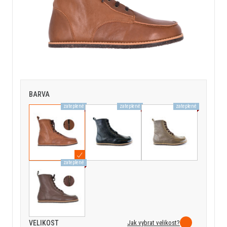
BARVA
zateplené
zateplené
zateplené
zateplené
Jak vybrat velikost?
VELIKOST