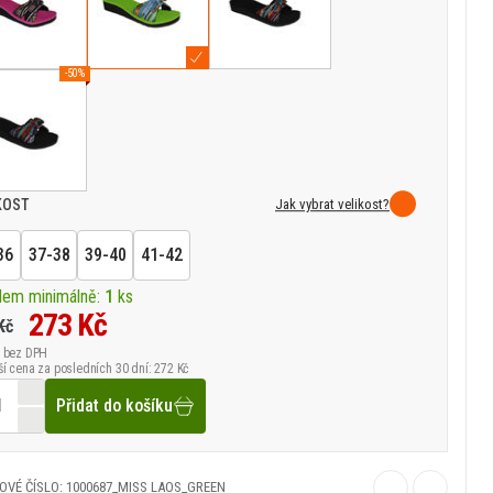
-50%
Jak vybrat velikost?
KOST
36
37-38
39-40
41-42
dem minimálně:
1
ks
273 Kč
Kč
bez DPH
ší cena za posledních 30 dní: 272 Kč
Přidat do košíku
OVÉ ČÍSLO: 1000687_MISS LAOS_GREEN