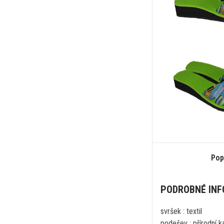
Pop
PODROBNÉ IN
svršek : textil
podešev : přírodní k