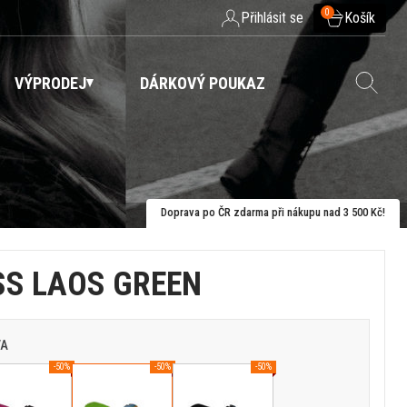
0
Přihlásit se
Košík
VÝPRODEJ
DÁRKOVÝ POUKAZ
Doprava po ČR zdarma při nákupu nad 3 500 Kč!
SS LAOS GREEN
VA
-50%
-50%
-50%