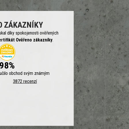
O ZÁKAZNÍKY
skal díky spokojenosti ověřených
ertifikát Ověřeno zákazníky
.
98%
ručilo obchod svým známým
3872 recenzí