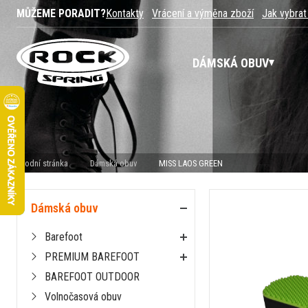
MŮŽEME PORADIT?
Kontakty
Vrácení a výměna zboží
Jak vybrat
DÁMSKÁ OBUV
Úvodní stránka
Dámská obuv
MISS LAOS GREEN
Dámská obuv
Barefoot
PREMIUM BAREFOOT
BAREFOOT OUTDOOR
Volnočasová obuv