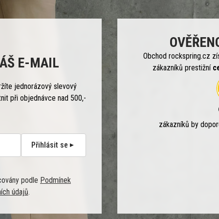
OVĚŘEN
Obchod rockspring.cz zí
ÁŠ E-MAIL
zákazníků prestižní
c
ržíte jednorázový slevový
tnit při objednávce nad 500,-
zákazníků by dopo
Přihlásit se
covány podle
Podmínek
ích údajů
.