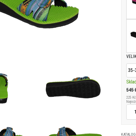
VELI
35-
Skla
545 
225 Kč
Nejniž
KATALOG