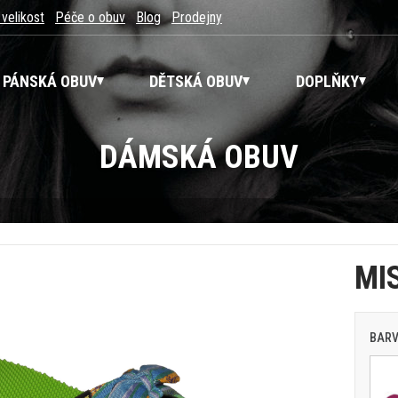
 velikost
Péče o obuv
Blog
Prodejny
PÁNSKÁ OBUV
DĚTSKÁ OBUV
DOPLŇKY
DÁMSKÁ OBUV
MI
BAR