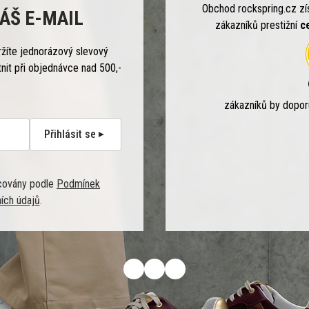
Obchod rockspring.cz zí
ÁŠ E-MAIL
zákazníků prestižní
c
ržíte jednorázový slevový
tnit při objednávce nad 500,-
zákazníků by dopo
Přihlásit se
covány podle
Podmínek
ích údajů
.