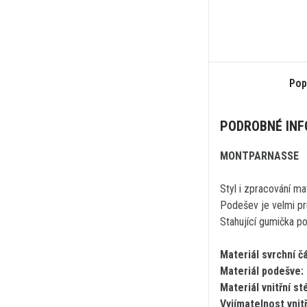
Pop
PODROBNÉ IN
MONTPARNASSE
Styl i zpracování ma
Podešev je velmi pru
Stahující gumička po
Materiál svrchní čá
Materiál podešve:
Materiál vnitřní st
Vyjímatelnost vnitř