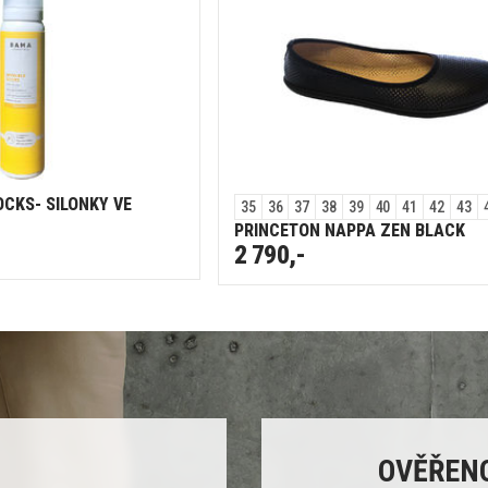
OCKS- SILONKY VE
35
36
37
38
39
40
41
42
43
PRINCETON NAPPA ZEN BLACK
2 790,-
OVĚŘEN