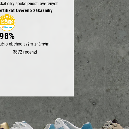
skal díky spokojenosti ověřených
ertifikát Ověřeno zákazníky
.
98%
ručilo obchod svým známým
3872 recenzí