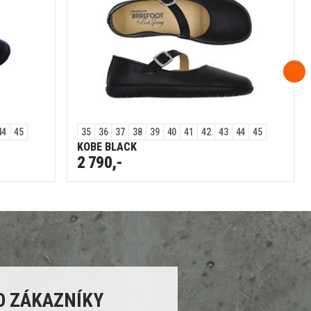
44
45
35
36
37
38
39
40
41
42
43
44
45
KOBE BLACK
2 790,-
O ZÁKAZNÍKY