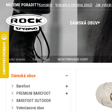
MŮŽEME PORADIT?
Kontakty
Vrácení a výměna zboží
Jak vybrat
DÁMSKÁ OBUV
Úvodní stránka
Dámská obuv
MONTPARNASSE IVORY
Dámská obuv
Barefoot
PREMIUM BAREFOOT
BAREFOOT OUTDOOR
Volnočasová obuv