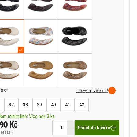
Jak vybrat velikost?
KOST
37
38
39
40
41
42
dem minimálně: Více než 3 ks
090 Kč
Přidat do košíku
bez DPH