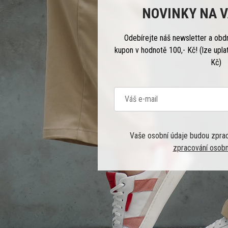
NOVINKY NA V
Odebírejte náš newsletter a obd
kupon v hodnotě 100,- Kč! (lze upla
Kč)
Vaše osobní údaje budou zpra
zpracování osobn