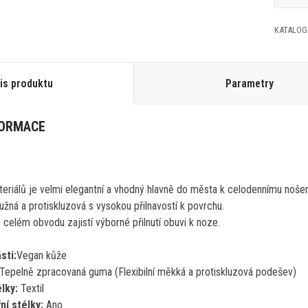
KATALOG
is produktu
Parametry
FORMACE
teriálů je velmi elegantní a vhodný hlavně do města k celodennímu nošen
žná a protiskluzová s vysokou přilnavostí k povrchu.
 celém obvodu zajistí výborné přilnutí obuvi k noze.
sti:
Vegan kůže
Tepelně zpracovaná guma (Flexibilní měkká a protiskluzová podešev)
élky:
Textil
ní stélky:
Ano