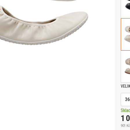
VELI
36
Skla
1 
901 Kč