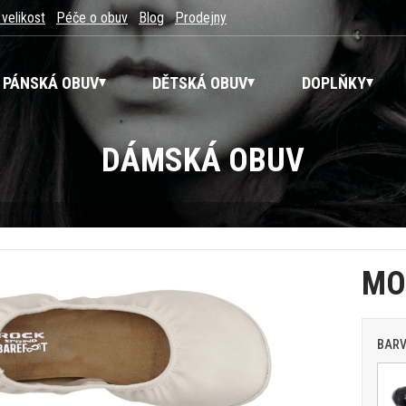
 velikost
Péče o obuv
Blog
Prodejny
PÁNSKÁ OBUV
DĚTSKÁ OBUV
DOPLŇKY
DÁMSKÁ OBUV
MO
BAR