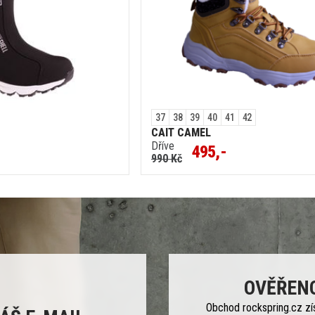
37
38
39
40
41
42
CAIT CAMEL
Dříve
495,-
990 Kč
OVĚŘEN
Obchod rockspring.cz zí