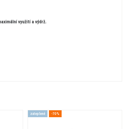
ximální využití a výdrž.
zateplené
-70%