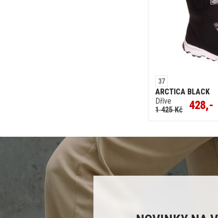
37
ARCTICA BLACK
Dříve
428,-
1 425 Kč