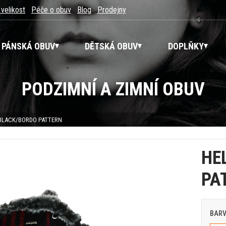
 velikost
Péče o obuv
Blog
Prodejny
PÁNSKÁ OBUV
DĚTSKÁ OBUV
DOPLŇKY
PODZIMNÍ A ZIMNÍ OBUV
BLACK/BORDO PATTERN
HE
PA
BAR