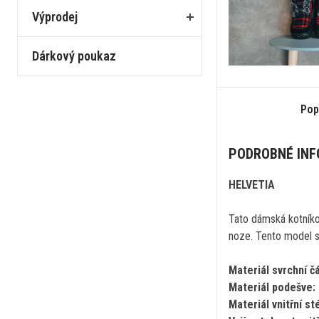
Výprodej
Dárkový poukaz
Pop
PODROBNÉ IN
HELVETIA
Tato dámská kotníko
noze. Tento model si
Materiál svrchní čá
Materiál podešve:
Materiál vnitřní st