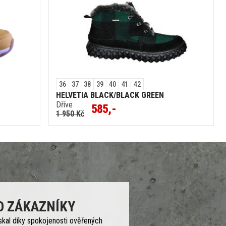
36
37
38
39
40
41
42
HELVETIA BLACK/BLACK GREEN
Dříve
585,-
1 950 Kč
O ZÁKAZNÍKY
skal díky spokojenosti ověřených