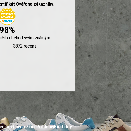
ertifikát Ověřeno zákazníky
.
98%
ručilo obchod svým známým
3872 recenzí
ení a výměna zboží
Prodejny
Kontakty