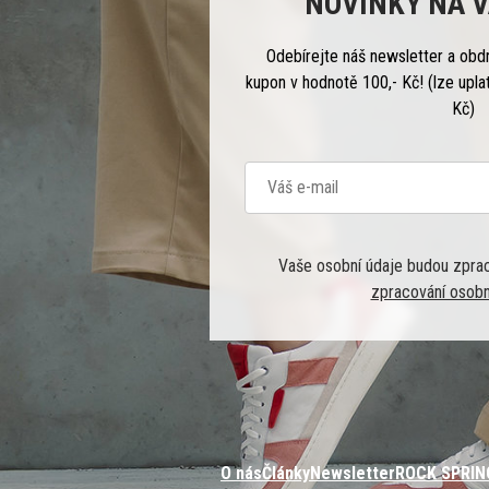
NOVINKY NA V
Odebírejte náš newsletter a obd
kupon v hodnotě 100,- Kč! (lze upla
Kč)
Vaše osobní údaje budou zpra
zpracování osobn
O nás
Články
Newsletter
ROCK SPRIN