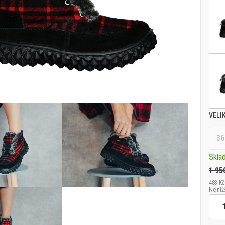
VELI
36
Skla
1 95
483 Kč
Nejniž