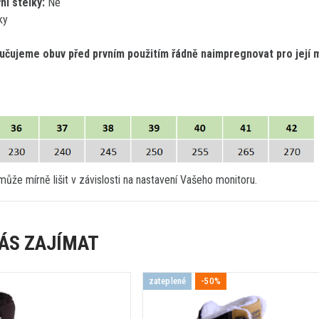
ní stélky:
Ne
ky
čujeme obuv před prvním použitím řádně naimpregnovat pro její ma
ůže mírně lišit v závislosti na nastavení Vašeho monitoru.
ÁS ZAJÍMAT
zateplené
-50%