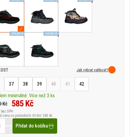
zateplené
zateplené
Jak vybrat velikost?
KOST
37
38
39
40
41
42
dem minimálně: Více než 3 ks
585 Kč
0 Kč
bez DPH
ší cena za posledních 30 dní: 585 Kč
Přidat do košíku