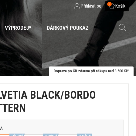
0
Přihlásit se
Košík
VÝPRODEJ
DÁRKOVÝ POUKAZ
Doprava po ČR zdarma při nákupu nad 3 500 Kč!
LVETIA BLACK/BORDO
TTERN
VA
zateplené
zateplené
zateplené