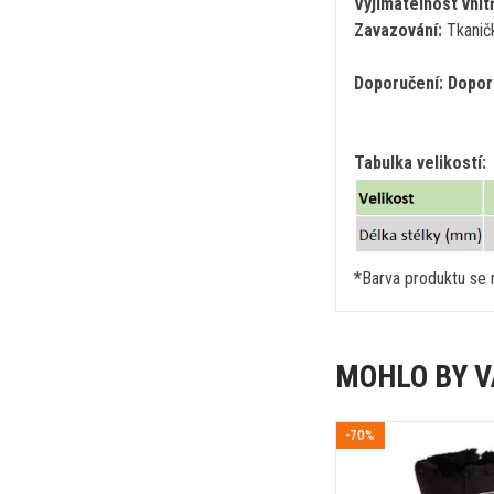
Vyjímatelnost vnitř
Zavazování:
Tkanič
Doporučení: Doporu
Tabulka velikostí:
*Barva produktu se m
MOHLO BY V
-70%