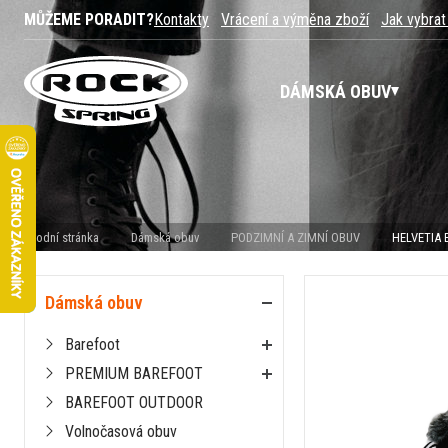
MŮŽEME PORADIT?
Kontakty
Vrácení a výměna zboží
Jak vybrat
DÁMSKÁ OBUV
Úvodní stránka
Dámská obuv
PODZIMNÍ A ZIMNÍ OBUV
HELVETIA 
Dámská obuv
Barefoot
PREMIUM BAREFOOT
BAREFOOT OUTDOOR
Volnočasová obuv