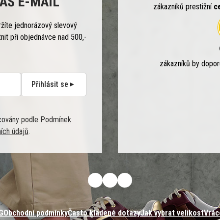
ÁŠ E-MAIL
zákazníků prestižní
c
ržíte jednorázový slevový
tnit při objednávce nad 500,-
zákazníků by dopo
Přihlásit se
covány podle
Podmínek
ích údajů
.
G
Obchodní podmínky
Často kladené dotazy
Jak vybrat velikost
Vrác