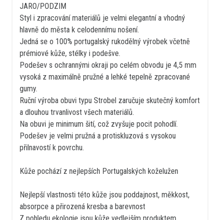
JARO/PODZIM
Styl i zpracování materiálů je velmi elegantní a vhodný
hlavně do města k celodennímu nošení.
Jedná se o 100% portugalský rukodělný výrobek včetně
prémiové kůže, stélky i podešve.
Podešev s ochrannými okraji po celém obvodu je 4,5 mm
vysoká z maximálně pružné a lehké tepelně zpracované
gumy.
Ruční výroba obuvi typu Strobel zaručuje skutečný komfort
a dlouhou trvanlivost všech materiálů.
Na obuvi je minimum šití, což zvyšuje pocit pohodlí.
Podešev je velmi pružná a protiskluzová s vysokou
přilnavostí k povrchu.
Kůže pochází z nejlepších Portugalských koželužen
Nejlepší vlastnosti této kůže jsou poddajnost, měkkost,
absorpce a přirozená kresba a barevnost
Z pohledu ekologie jsou kůže vedlejším produktem