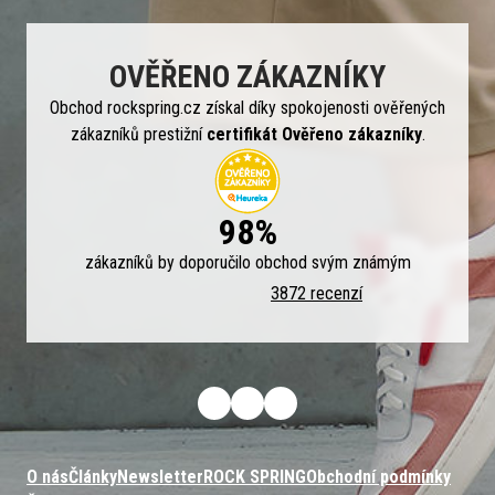
OVĚŘENO ZÁKAZNÍKY
Obchod rockspring.cz získal díky spokojenosti ověřených
zákazníků prestižní
certifikát Ověřeno zákazníky
.
98%
zákazníků by doporučilo obchod svým známým
3872 recenzí
O nás
Články
Newsletter
ROCK SPRING
Obchodní podmínky