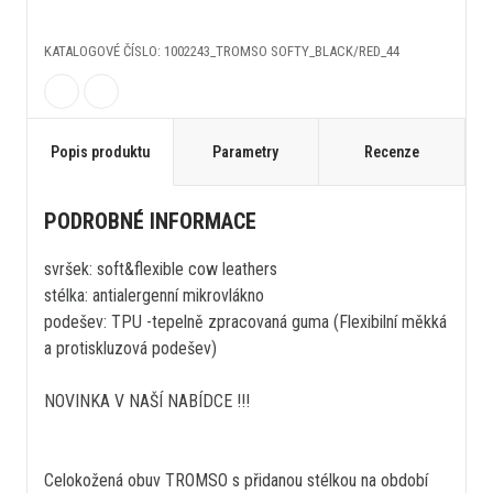
KATALOGOVÉ ČÍSLO: 1002243_TROMSO SOFTY_BLACK/RED_44
Popis produktu
Parametry
Recenze
PODROBNÉ INFORMACE
svršek: soft&flexible cow leathers
stélka: antialergenní mikrovlákno
podešev: TPU -tepelně zpracovaná guma (Flexibilní měkká
a protiskluzová podešev)
NOVINKA V NAŠÍ NABÍDCE !!!
Celokožená obuv TROMSO s přidanou stélkou na období