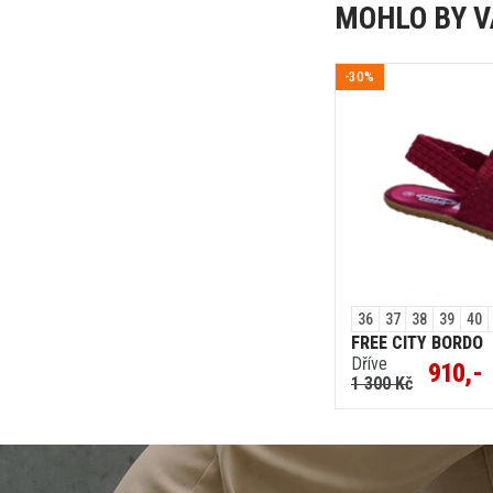
MOHLO BY V
-30%
36
37
38
39
40
FREE CITY BORDO
Dříve
910,-
1 300 Kč