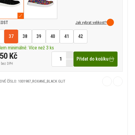
Jak vybrat velikost?
KOST
37
38
39
40
41
42
dem minimálně: Více než 3 ks
050 Kč
Přidat do košíku
bez DPH
OVÉ ČÍSLO: 1001987_ROXANE_BLACK GLIT