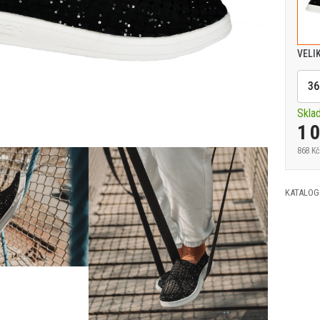
VELI
36
Skla
1 
868 Kč
KATALOG