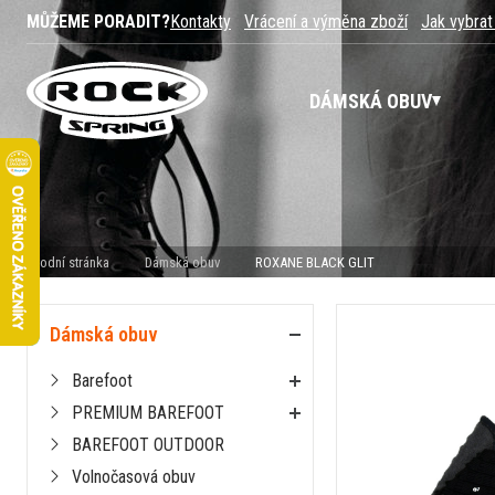
MŮŽEME PORADIT?
Kontakty
Vrácení a výměna zboží
Jak vybrat
DÁMSKÁ OBUV
Úvodní stránka
Dámská obuv
ROXANE BLACK GLIT
Dámská obuv
Barefoot
PREMIUM BAREFOOT
BAREFOOT OUTDOOR
Volnočasová obuv