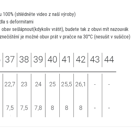
ku 100% (shlédněte video z naší výroby)
dla s deformitami
obav sešlápnout(kdykoliv vrátit), budete tak z obuvi mít nazouvák
znečištění je možné obuv prát v pračce na 30°C (nesušit v sušičce)