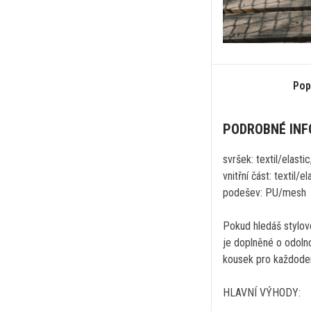
Pop
PODROBNÉ IN
svršek: textil/elastic,
vnitřní část: textil/
podešev: PU/mesh
Pokud hledáš stylové
je doplněné o odoln
kousek pro každodenn
HLAVNÍ VÝHODY: