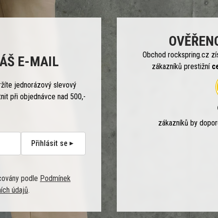
OVĚŘEN
Obchod rockspring.cz zí
ÁŠ E-MAIL
zákazníků prestižní
c
ržíte jednorázový slevový
tnit při objednávce nad 500,-
zákazníků by dopo
Přihlásit se
covány podle
Podmínek
ích údajů
.