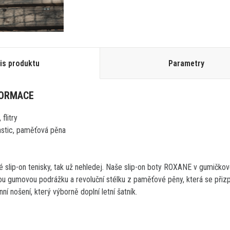
is produktu
Parametry
FORMACE
 flitry
elastic, paměťová pěna
 slip-on tenisky, tak už nehledej. Naše slip-on boty ROXANE v gumičkov
ou gumovou podrážku a revoluční stélku z paměťové pěny, která se přiz
í nošení, který výborně doplní letní šatník.