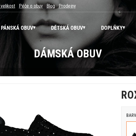
 velikost
Péče o obuv
Blog
Prodejny
PÁNSKÁ OBUV
DĚTSKÁ OBUV
DOPLŇKY
DÁMSKÁ OBUV
RO
BAR