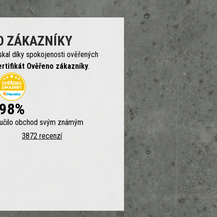
O ZÁKAZNÍKY
skal díky spokojenosti ověřených
ertifikát Ověřeno zákazníky
.
98%
ručilo obchod svým známým
3872 recenzí