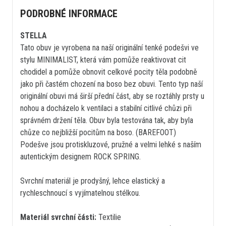
PODROBNÉ INFORMACE
STELLA
Tato obuv je vyrobena na naší originální tenké podešvi ve
stylu MINIMALIST, která vám pomůže reaktivovat cit
chodidel a pomůže obnovit celkové pocity těla podobně
jako při častém chození na boso bez obuvi. Tento typ naší
originální obuvi má širší přední část, aby se roztáhly prsty u
nohou a docházelo k ventilaci a stabilní citlivé chůzi při
správném držení těla. Obuv byla testována tak, aby byla
chůze co nejbližší pocitům na boso. (BAREFOOT)
Podešve jsou protiskluzové, pružné a velmi lehké s naším
autentickým designem ROCK SPRING.
Svrchní materiál je prodyšný, lehce elastický a
rychleschnoucí s vyjímatelnou stélkou.
Materiál svrchní části:
Textilie