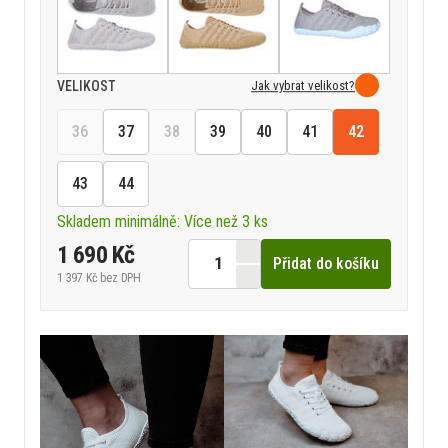
Jak vybrat velikost?
VELIKOST
36
37
38
39
40
41
42
43
44
Skladem minimálně: Více než 3 ks
1 690 Kč
Přidat do košíku
1 397 Kč
bez DPH