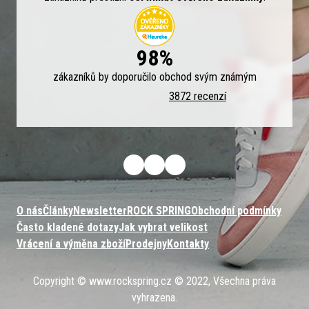
98%
zákazníků by doporučilo obchod svým známým
3872 recenzí
O nás
Články
Newsletter
ROCK SPRING
Obchodní podmínky
Často kladené dotazy
Jak vybrat velikost
Vrácení a výměna zboží
Prodejny
Kontakty
Copyright © www.rockspring.cz © 2022, Všechna práva
vyhrazena.