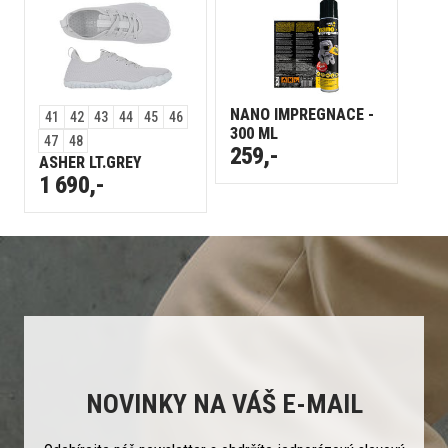
NANO IMPREGNACE -
41
42
43
44
45
46
300 ML
47
48
259,-
ASHER LT.GREY
1 690,-
NOVINKY NA VÁŠ E-MAIL