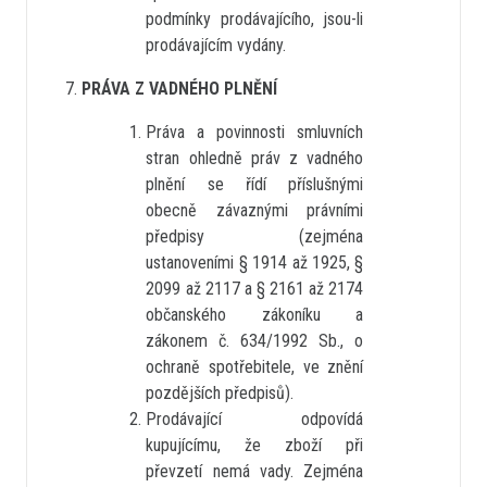
podmínky prodávajícího, jsou-li
prodávajícím vydány.
PRÁVA Z VADNÉHO PLNĚNÍ
Práva a povinnosti smluvních
stran ohledně práv z vadného
plnění se řídí příslušnými
obecně závaznými právními
předpisy (zejména
ustanoveními § 1914 až 1925, §
2099 až 2117 a § 2161 až 2174
občanského zákoníku a
zákonem č. 634/1992 Sb., o
ochraně spotřebitele, ve znění
pozdějších předpisů).
Prodávající odpovídá
kupujícímu, že zboží při
převzetí nemá vady. Zejména