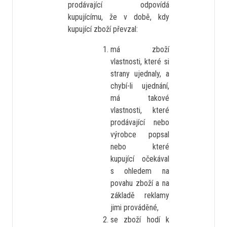
prodávající odpovídá
kupujícímu, že v době, kdy
kupující zboží převzal:
má zboží
vlastnosti, které si
strany ujednaly, a
chybí-li ujednání,
má takové
vlastnosti, které
prodávající nebo
výrobce popsal
nebo které
kupující očekával
s ohledem na
povahu zboží a na
základě reklamy
jimi prováděné,
se zboží hodí k