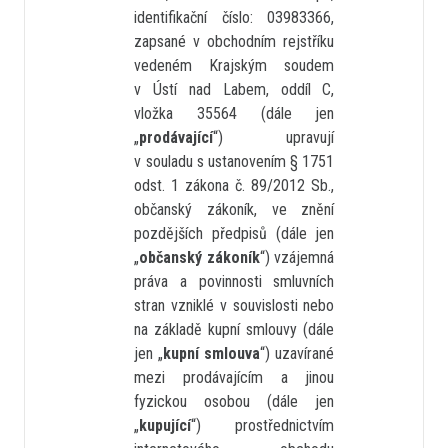
identifikační číslo: 03983366,
zapsané v obchodním rejstříku
vedeném Krajským soudem
v Ústí nad Labem, oddíl C,
vložka 35564 (dále jen
„
prodávající
“) upravují
v souladu s ustanovením § 1751
odst. 1 zákona č. 89/2012 Sb.,
občanský zákoník, ve znění
pozdějších předpisů (dále jen
„
občanský zákoník
“) vzájemná
práva a povinnosti smluvních
stran vzniklé v souvislosti nebo
na základě kupní smlouvy (dále
jen „
kupní smlouva
“) uzavírané
mezi prodávajícím a jinou
fyzickou osobou (dále jen
„
kupující
“) prostřednictvím