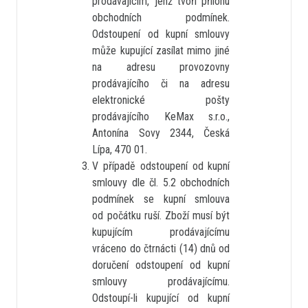
prodávajícím, jenž tvoří přílohu
obchodních podmínek.
Odstoupení od kupní smlouvy
může kupující zasílat mimo jiné
na adresu provozovny
prodávajícího či na adresu
elektronické pošty
prodávajícího KeMax s.r.o.,
Antonína Sovy 2344, Česká
Lípa, 470 01.
V případě odstoupení od kupní
smlouvy dle čl. 5.2 obchodních
podmínek se kupní smlouva
od počátku ruší. Zboží musí být
kupujícím prodávajícímu
vráceno do čtrnácti (14) dnů od
doručení odstoupení od kupní
smlouvy prodávajícímu.
Odstoupí-li kupující od kupní