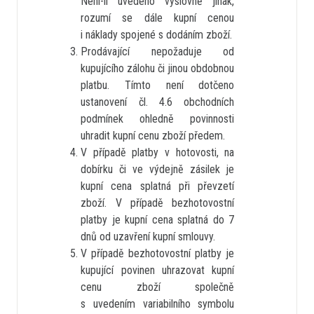
Není-li uvedeno výslovně jinak,
rozumí se dále kupní cenou
i náklady spojené s dodáním zboží.
Prodávající nepožaduje od
kupujícího zálohu či jinou obdobnou
platbu. Tímto není dotčeno
ustanovení čl. 4.6 obchodních
podmínek ohledně povinnosti
uhradit kupní cenu zboží předem.
V případě platby v hotovosti, na
dobírku či ve výdejně zásilek je
kupní cena splatná při převzetí
zboží. V případě bezhotovostní
platby je kupní cena splatná do 7
dnů od uzavření kupní smlouvy.
V případě bezhotovostní platby je
kupující povinen uhrazovat kupní
cenu zboží společně
s uvedením variabilního symbolu