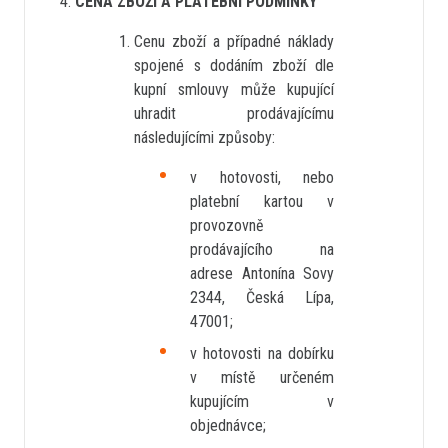
CENA ZBOŽÍ A PLATEBNÍ PODMÍNKY
Cenu zboží a případné náklady
spojené s dodáním zboží dle
kupní smlouvy může kupující
uhradit prodávajícímu
následujícími způsoby:
v hotovosti, nebo
platební kartou v
provozovně
prodávajícího na
adrese Antonína Sovy
2344, Česká Lípa,
47001;
v hotovosti na dobírku
v místě určeném
kupujícím v
objednávce;