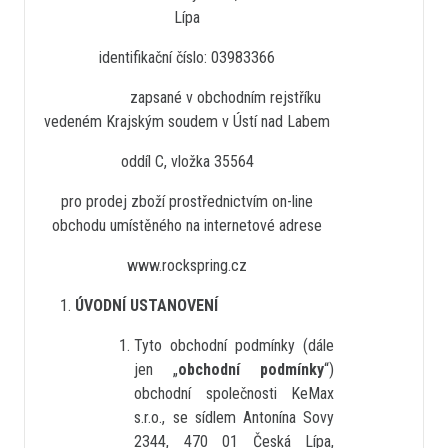
Lípa
identifikační číslo: 03983366
zapsané v obchodním rejstříku
vedeném Krajským soudem v Ústí nad Labem
oddíl C, vložka 35564
pro prodej zboží prostřednictvím on-line
obchodu umístěného na internetové adrese
www.rockspring.cz
ÚVODNÍ USTANOVENÍ
Tyto obchodní podmínky (dále
jen „
obchodní podmínky
“)
obchodní společnosti KeMax
s.r.o., se sídlem
Antonína Sovy
2344, 470 01 Česká Lípa
,