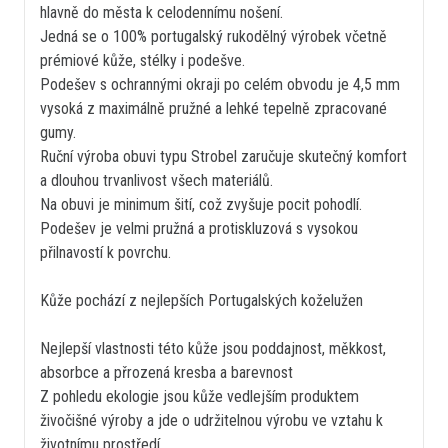
hlavně do města k celodennímu nošení.
Jedná se o 100% portugalský rukodělný výrobek včetně
prémiové kůže, stélky i podešve.
Podešev s ochrannými okraji po celém obvodu je 4,5 mm
vysoká z maximálně pružné a lehké tepelně zpracované
gumy.
Ruční výroba obuvi typu Strobel zaručuje skutečný komfort
a dlouhou trvanlivost všech materiálů.
Na obuvi je minimum šití, což zvyšuje pocit pohodlí.
Podešev je velmi pružná a protiskluzová s vysokou
přilnavostí k povrchu.
Kůže pochází z nejlepších Portugalských koželužen
Nejlepší vlastnosti této kůže jsou poddajnost, měkkost,
absorbce a přrozená kresba a barevnost
Z pohledu ekologie jsou kůže vedlejším produktem
živočišné výroby a jde o udržitelnou výrobu ve vztahu k
životnímu prostředí.