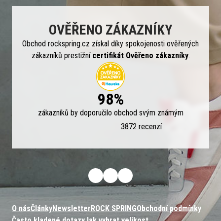
OVĚŘENO ZÁKAZNÍKY
Obchod rockspring.cz získal díky spokojenosti ověřených
zákazníků prestižní
certifikát Ověřeno zákazníky
.
98%
zákazníků by doporučilo obchod svým známým
3872 recenzí
O nás
Články
Newsletter
ROCK SPRING
Obchodní podmínky
Často kladené dotazy
Jak vybrat velikost