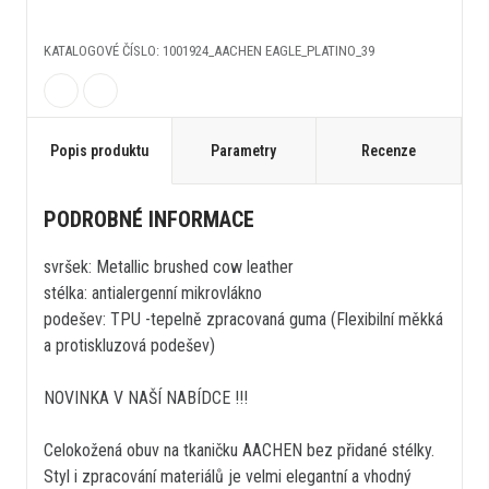
KATALOGOVÉ ČÍSLO: 1001924_AACHEN EAGLE_PLATINO_39
Popis produktu
Parametry
Recenze
PODROBNÉ INFORMACE
svršek: Metallic brushed cow leather
stélka: antialergenní mikrovlákno
podešev: TPU -tepelně zpracovaná guma (Flexibilní měkká
a protiskluzová podešev)
NOVINKA V NAŠÍ NABÍDCE !!!
Celokožená obuv na tkaničku AACHEN bez přidané stélky.
Styl i zpracování materiálů je velmi elegantní a vhodný