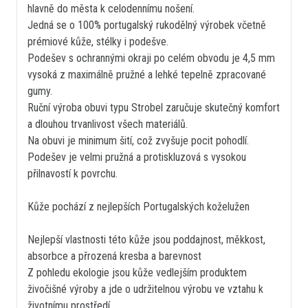
hlavně do města k celodennímu nošení.
Jedná se o 100% portugalský rukodělný výrobek včetně
prémiové kůže, stélky i podešve.
Podešev s ochrannými okraji po celém obvodu je 4,5 mm
vysoká z maximálně pružné a lehké tepelně zpracované
gumy.
Ruční výroba obuvi typu Strobel zaručuje skutečný komfort
a dlouhou trvanlivost všech materiálů.
Na obuvi je minimum šití, což zvyšuje pocit pohodlí.
Podešev je velmi pružná a protiskluzová s vysokou
přilnavostí k povrchu.
Kůže pochází z nejlepších Portugalských koželužen
Nejlepší vlastnosti této kůže jsou poddajnost, měkkost,
absorbce a přrozená kresba a barevnost
Z pohledu ekologie jsou kůže vedlejším produktem
živočišné výroby a jde o udržitelnou výrobu ve vztahu k
životnímu prostředí.