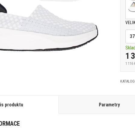
VELI
37
Skla
1 
1 116 
KATALOG
is produktu
Parametry
FORMACE