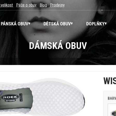
 velikost
Péče o obuv
Blog
Prodejny
PÁNSKÁ OBUV
DĚTSKÁ OBUV
DOPLŇKY
DÁMSKÁ OBUV
WI
BAR