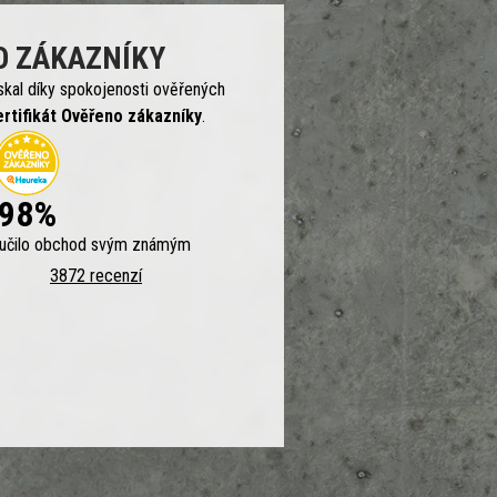
O ZÁKAZNÍKY
skal díky spokojenosti ověřených
ertifikát Ověřeno zákazníky
.
98%
ručilo obchod svým známým
3872 recenzí