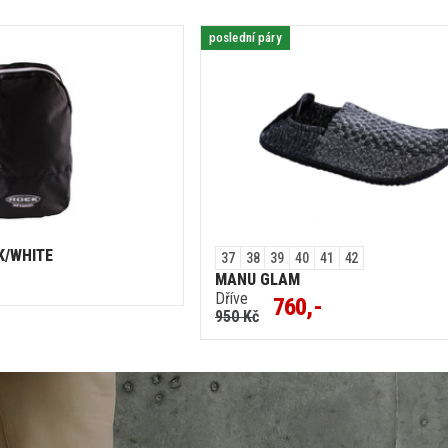
poslední páry
K/WHITE
37
38
39
40
41
42
MANU GLAM
Dříve
760,-
950 Kč