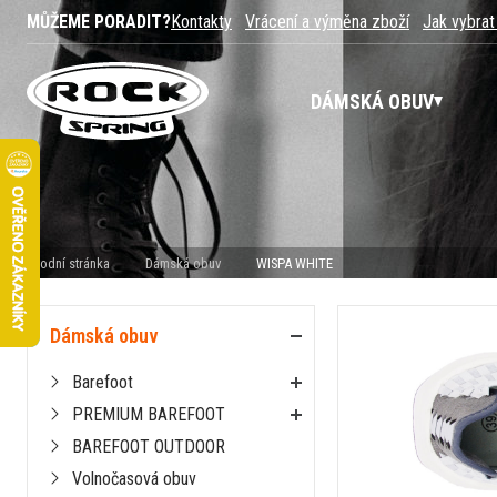
MŮŽEME PORADIT?
Kontakty
Vrácení a výměna zboží
Jak vybrat
DÁMSKÁ OBUV
Úvodní stránka
Dámská obuv
WISPA WHITE
Dámská obuv
Barefoot
PREMIUM BAREFOOT
BAREFOOT OUTDOOR
Volnočasová obuv