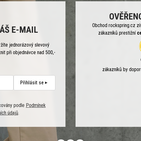
OVĚŘEN
Obchod rockspring.cz zí
ÁŠ E-MAIL
zákazníků prestižní
c
ržíte jednorázový slevový
tnit při objednávce nad 500,-
zákazníků by dopo
Přihlásit se
covány podle
Podmínek
ích údajů
.