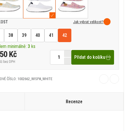
Jak vybrat velikost?
KOST
38
39
40
41
42
dem minimálně:
3
ks
350 Kč
Přidat do košíku
Kč
bez DPH
OVÉ ČÍSLO: 1002662_WISPA_WHITE
Recenze