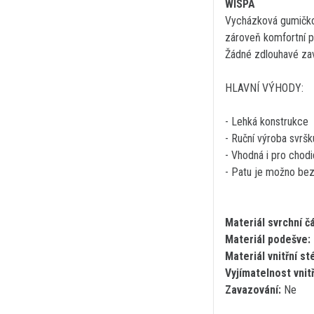
WISPA
Vycházková gumičková
zároveň komfortní po
Žádné zdlouhavé zav
HLAVNÍ VÝHODY:
- Lehká konstrukce
- Ruční výroba svršk
- Vhodná i pro chodi
- Patu je možno bez 
Materiál svrchní čá
Materiál podešve:
Materiál vnitřní st
Vyjímatelnost vnitř
Zavazování:
Ne