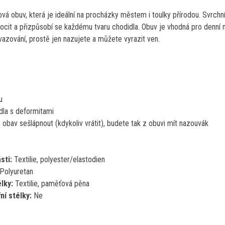
 obuv, která je ideální na procházky městem i toulky přírodou. Svrchní č
cit a přizpůsobí se každému tvaru chodidla. Obuv je vhodná pro denní no
azování, prostě jen nazujete a můžete vyrazit ven.
u
dla s deformitami
obav sešlápnout (kdykoliv vrátit), budete tak z obuvi mít nazouvák
sti:
Textilie, polyester/elastodien
Polyuretan
élky:
Textilie, paměťová pěna
ní stélky:
Ne