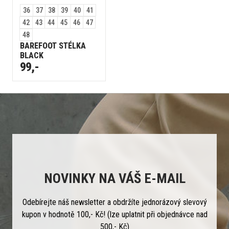
36
37
38
39
40
41
42
43
44
45
46
47
48
BAREFOOT STÉLKA
BLACK
99,-
NOVINKY NA VÁŠ E-MAIL
Odebírejte náš newsletter a obdržíte jednorázový slevový
kupon v hodnotě 100,- Kč! (lze uplatnit při objednávce nad
500,- Kč)