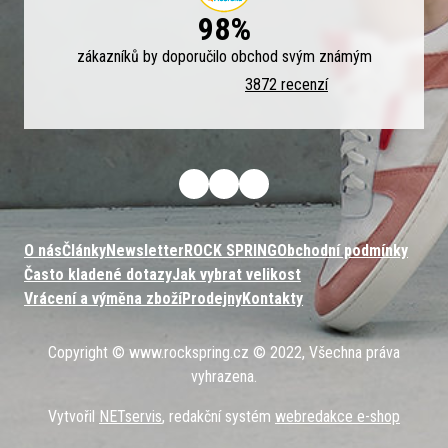
98%
zákazníků by doporučilo obchod svým známým
3872 recenzí
O nás
Články
Newsletter
ROCK SPRING
Obchodní podmínky
Často kladené dotazy
Jak vybrat velikost
Vrácení a výměna zboží
Prodejny
Kontakty
Copyright © www.rockspring.cz © 2022, Všechna práva
vyhrazena.
Vytvořil
NETservis
, redakční systém
webredakce e-shop