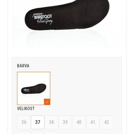
BARVA
VELIKOST
36
37
38
39
40
41
42