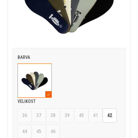
BARVA
VELIKOST
36
37
38
39
40
41
42
44
45
46