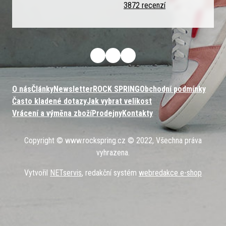
3872 recenzí
O nás
Články
Newsletter
ROCK SPRING
Obchodní podmínky
Často kladené dotazy
Jak vybrat velikost
Vrácení a výměna zboží
Prodejny
Kontakty
Copyright © www.rockspring.cz © 2022, Všechna práva
vyhrazena.
Vytvořil
NETservis
, redakční systém
webredakce e-shop