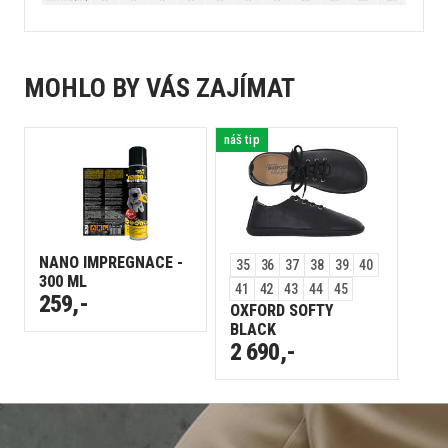
MOHLO BY VÁS ZAJÍMAT
náš tip
NANO IMPREGNACE -
35
36
37
38
39
40
300 ML
41
42
43
44
45
259,-
OXFORD SOFTY
BLACK
2 690,-