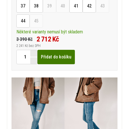
37
38
39
40
41
42
43
44
45
Některé varianty nemusí být skladem
2 712 Kč
3 390 Kč
2 241 Kč
bez DPH
Přidat do košíku