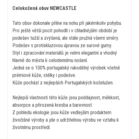
Celokožená obuv NEWCASTLE
Tato obuv dokonale přilne na nohu při jakémkoliv pohybu.
Pro ještě větší pocit pohodlí i v chladnějším období je
podešev tužší a zvýšená, ale stále pružná všemi směry.
Podešev s protiskluzovou úpravou ze surové gumy.
Styl i zpracování materiálů je velmi elegantní a vhodný
hlavně do města k celodennímu nošení.
Jedná se o 100% portugalský rukodělný výrobek včetně
prémiové kůže, stélky i podešve.
Kůže pochází z nejlepších Portugalských koželužen.
Nejlepší vlastnosti této kůže jsou poddajnost, měkkost,
absorpce a přirozená kresba a barevnost.
Z pohledu ekologie jsou kůže vedlejším produktem
živočišné výroby a jde o udržitelnou výrobu ve vztahu k
životnímu prostředí.