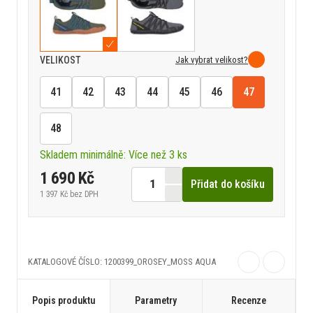
Jak vybrat velikost?
VELIKOST
41
42
43
44
45
46
47
48
Skladem minimálně: Více než 3 ks
1 690 Kč
Přidat do košíku
1 397 Kč
bez DPH
KATALOGOVÉ ČÍSLO: 1200399_OROSEY_MOSS AQUA
Popis produktu
Parametry
Recenze