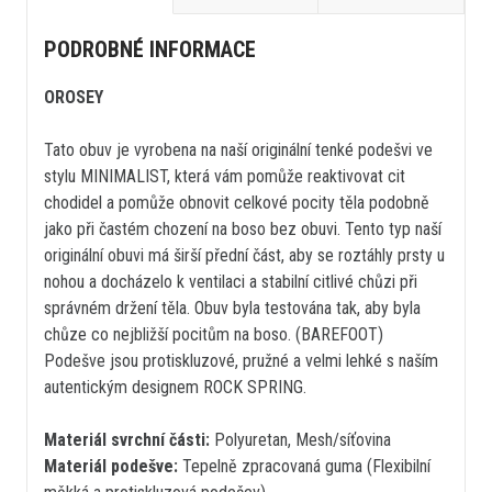
PODROBNÉ INFORMACE
OROSEY
Tato obuv je vyrobena na naší originální tenké podešvi ve
stylu MINIMALIST, která vám pomůže reaktivovat cit
chodidel a pomůže obnovit celkové pocity těla podobně
jako při častém chození na boso bez obuvi. Tento typ naší
originální obuvi má širší přední část, aby se roztáhly prsty u
nohou a docházelo k ventilaci a stabilní citlivé chůzi při
správném držení těla. Obuv byla testována tak, aby byla
chůze co nejbližší pocitům na boso. (BAREFOOT)
Podešve jsou protiskluzové, pružné a velmi lehké s naším
autentickým designem ROCK SPRING.
Materiál svrchní části:
Polyuretan, Mesh/síťovina
Materiál podešve:
Tepelně zpracovaná guma (Flexibilní