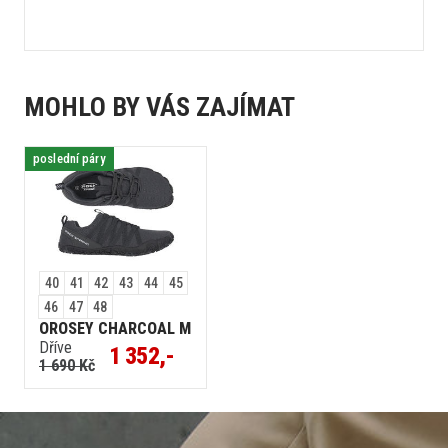
MOHLO BY VÁS ZAJÍMAT
poslední páry
40
41
42
43
44
45
46
47
48
OROSEY CHARCOAL M
Dříve
1 352,-
1 690 Kč