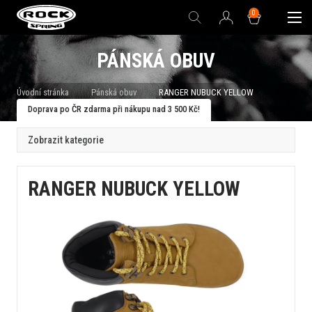
0
PÁNSKÁ OBUV
Úvodní stránka
Pánská obuv
RANGER NUBUCK YELLOW
Doprava po ČR zdarma při nákupu nad 3 500 Kč!
Zobrazit kategorie
RANGER NUBUCK YELLOW