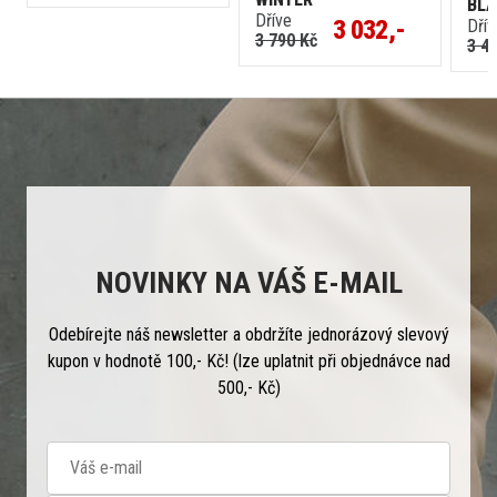
BL
Dříve
3 032,-
Dřív
3 790 Kč
3 4
NOVINKY NA VÁŠ E-MAIL
Odebírejte náš newsletter a obdržíte jednorázový slevový
kupon v hodnotě 100,- Kč! (lze uplatnit při objednávce nad
500,- Kč)