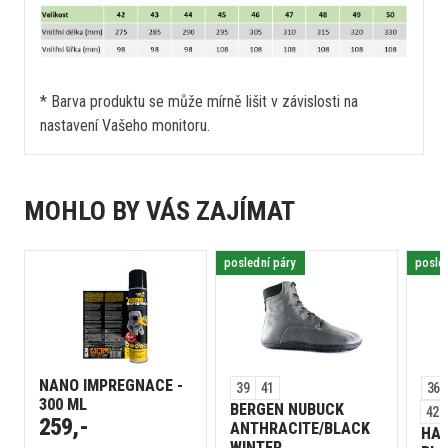
* Barva produktu se může mírně lišit v závislosti na
nastavení Vašeho monitoru.
MOHLO BY VÁS ZAJÍMAT
poslední páry
posle
NANO IMPREGNACE -
39
41
36
300 ML
BERGEN NUBUCK
42
259,-
ANTHRACITE/BLACK
HA
WINTER