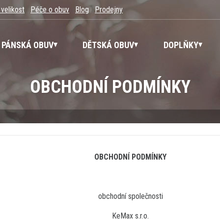
 velikost
Péče o obuv
Blog
Prodejny
PÁNSKÁ OBUV
DĚTSKÁ OBUV
DOPLŇKY
OBCHODNÍ PODMÍNKY
OBCHODNÍ PODMÍNKY
obchodní společnosti
KeMax s.r.o.