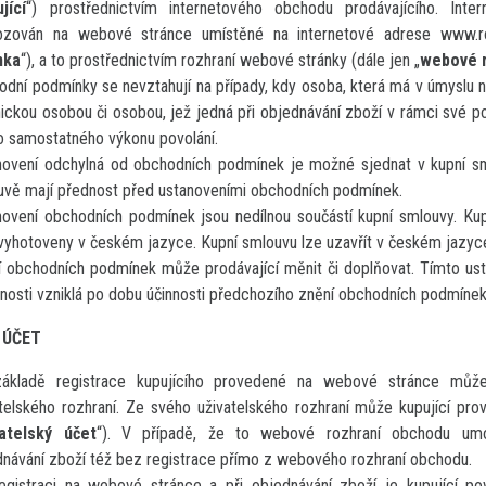
jící
“) prostřednictvím internetového obchodu prodávajícího. Inte
ozován na webové stránce umístěné na internetové adrese www.ro
nka
“), a to prostřednictvím rozhraní webové stránky (dále jen „
webové 
dní podmínky se nevztahují na případy, kdy osoba, která má v úmyslu na
ickou osobou či osobou, jež jedná při objednávání zboží v rámci své po
o samostatného výkonu povolání.
novení odchylná od obchodních podmínek je možné sjednat v kupní sm
uvě mají přednost před ustanoveními obchodních podmínek.
novení obchodních podmínek jsou nedílnou součástí kupní smlouvy. K
vyhotoveny v českém jazyce. Kupní smlouvu lze uzavřít v českém jazyc
í obchodních podmínek může prodávající měnit či doplňovat. Tímto us
nosti vzniklá po dobu účinnosti předchozího znění obchodních podmínek
 ÚČET
ákladě registrace kupujícího provedené na webové stránce může 
telského rozhraní. Ze svého uživatelského rozhraní může kupující pro
vatelský účet
“). V případě, že to webové rozhraní obchodu umo
dnávání zboží též bez registrace přímo z webového rozhraní obchodu.
registraci na webové stránce a při objednávání zboží je kupující p