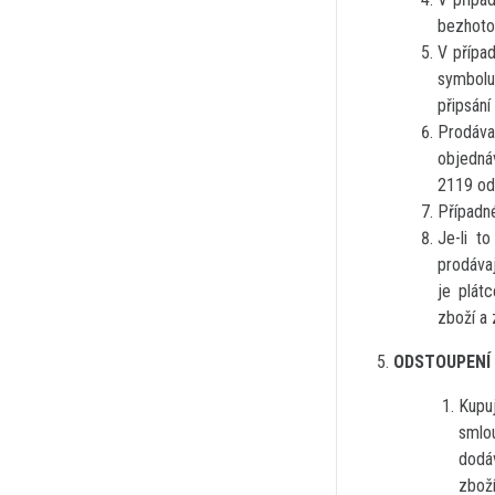
bezhotov
V případ
symbolu
připsání
Prodáva
objedná
2119 od
Případn
Je-li t
prodávaj
je plát
zboží a 
ODSTOUPENÍ 
Kupu
smlou
dodá
zbož