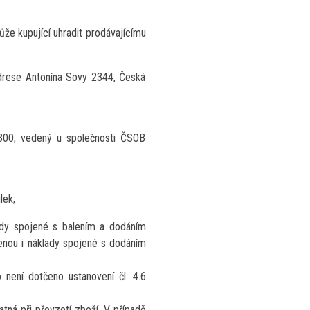
že kupující uhradit prodávajícímu
adrese Antonína Sovy 2344, Česká
300, vedený u společnosti ČSOB
lek;
lady spojené s balením a dodáním
cenou i náklady spojené s dodáním
 není dotčeno ustanovení čl. 4.6
atná při převzetí zboží. V případě