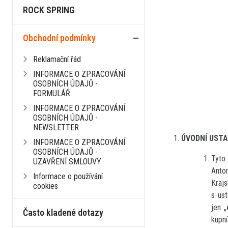
ROCK SPRING
Obchodní podmínky
z
Reklamační řád
INFORMACE O ZPRACOVÁNÍ
OSOBNÍCH ÚDAJŮ -
FORMULÁŘ
INFORMACE O ZPRACOVÁNÍ
OSOBNÍCH ÚDAJŮ -
NEWSLETTER
ÚVODNÍ UST
INFORMACE O ZPRACOVÁNÍ
OSOBNÍCH ÚDAJŮ -
Tyto
UZAVŘENÍ SMLOUVY
Anto
Informace o používání
Kraj
cookies
s us
jen „
Často kladené dotazy
kupn