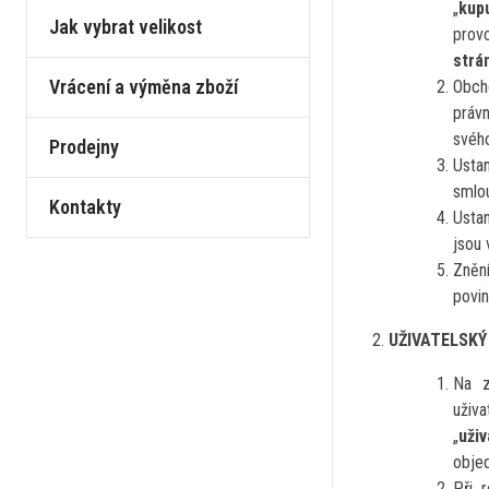
„
kupu
Jak vybrat velikost
prov
strá
Vrácení a výměna zboží
Obcho
právn
svéh
Prodejny
Usta
smlo
Kontakty
Usta
jsou 
Zněn
povin
UŽIVATELSKÝ
Na z
uživa
„
uži
obje
Při 