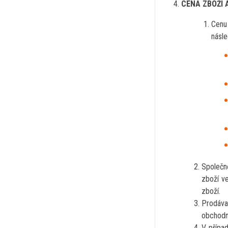
CENA ZBOŽÍ 
Cenu 
násle
Společn
zboží ve
zboží.
Prodáva
obchodn
V případ