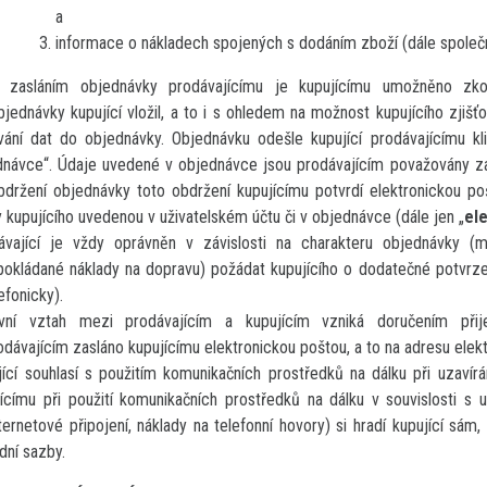
a
informace o nákladech spojených s dodáním zboží (dále společn
 zasláním objednávky prodávajícímu je kupujícímu umožněno zkon
jednávky kupující vložil, a to i s ohledem na možnost kupujícího zjišť
vání dat do objednávky. Objednávku odešle kupující prodávajícímu kli
dnávce“. Údaje uvedené v objednávce jsou prodávajícím považovány za
bdržení objednávky toto obdržení kupujícímu potvrdí elektronickou poš
 kupujícího uvedenou v uživatelském účtu či v objednávce (dále jen „
el
ávající je vždy oprávněn v závislosti na charakteru objednávky (m
pokládané náklady na dopravu) požádat kupujícího o dodatečné potvrze
lefonicky).
vní vztah mezi prodávajícím a kupujícím vzniká doručením přije
odávajícím zasláno kupujícímu elektronickou poštou, a to na adresu elekt
ící souhlasí s použitím komunikačních prostředků na dálku při uzavírá
jícímu při použití komunikačních prostředků na dálku v souvislosti s 
ternetové připojení, náklady na telefonní hovory) si hradí kupující sám,
dní sazby.