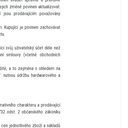
jejich změně povinen aktualizovat.
í jsou prodávajícím považovány
. Kupující je povinen zachovávat
tu.
ící svůj uživatelský účet déle než
upní smlouvy (včetně obchodních
ržitě, a to zejména s ohledem na
ř. nutnou údržbu hardwarového a
tivního charakteru a prodávající
1732 odst. 2 občanského zákoníku
cen jednotlivého zboží a nákladů