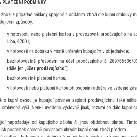
A PLATEBNÍ PODMÍNKY
zboží a případné náklady spojené s dodáním zboží dle kupní smlouvy mů
dujícími způsoby:
v hotovosti, nebo platební kartou v provozovně prodávajícího na 
Lípa, 47001;
v hotovosti na dobírku v místě určeném kupujícím v objednávce;
bezhotovostně převodem na účet prodávajícího č. 269786536/0
(dále jen „
účet prodávajícího
“);
bezhotovostně platební kartou;
v hotovosti nebo platební kartou při osobním odběru ve výdejně zási
ě s kupní cenou je kupující povinen zaplatit prodávajícímu také nák
 smluvené výši. Není-li uvedeno výslovně jinak, rozumí se dále kupní 
jící nepožaduje od kupujícího zálohu či jinou obdobnou platbu. Tímto
ích podmínek ohledně povinnosti uhradit kupní cenu zboží předem.
ě platby v hotovosti, na dobírku či ve výdejně zásilek je kupní cena spl