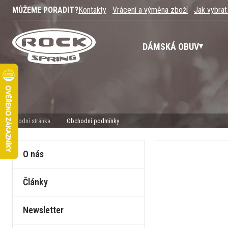
MŮŽEME PORADIT?
Kontakty
Vrácení a výměna zboží
Jak vybrat
DÁMSKÁ OBUV
Úvodní stránka
Obchodní podmínky
O nás
Články
Newsletter