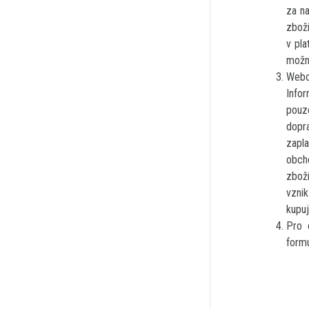
za na
zbož
v pl
možno
Webo
Info
pouze
dopr
zapl
obch
zboží
vznik
kupuj
Pro 
form