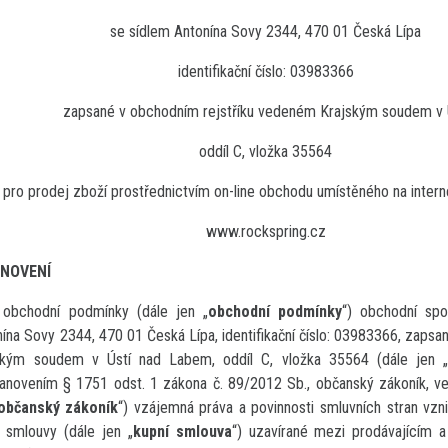
se sídlem Antonína Sovy 2344, 470 01 Česká Lípa
identifikační číslo: 03983366
apsané v obchodním rejstříku vedeném Krajským soudem v Ú
oddíl C, vložka 35564
pro prodej zboží prostřednictvím on-line obchodu umístěného na inter
www.rockspring.cz
ANOVENÍ
 obchodní podmínky (dále jen „
obchodní podmínky
“) obchodní spo
nína Sovy 2344, 470 01 Česká Lípa
, identifikační číslo: 03983366, zap
ským soudem v Ústí nad Labem, oddíl C, vložka 35564 (dále jen 
tanovením § 1751 odst. 1 zákona č. 89/2012 Sb., občanský zákoník, ve
občanský zákoník
“) vzájemná práva a povinnosti smluvních stran vzni
í smlouvy (dále jen „
kupní smlouva
“) uzavírané mezi prodávajícím a