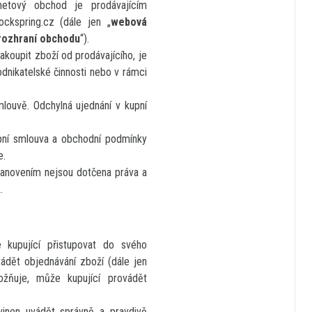
rnetový obchod je prodávajícím
ckspring.cz (dále jen „
webová
rozhraní obchodu
“).
koupit zboží od prodávajícího, je
dnikatelské činnosti nebo v rámci
louvě. Odchylná ujednání v kupní
upní smlouva a obchodní podmínky
e.
tanovením nejsou dotčena práva a
.
kupující přistupovat do svého
vádět objednávání zboží (dále jen
žňuje, může kupující provádět
ovinen uvádět správně a pravdivě