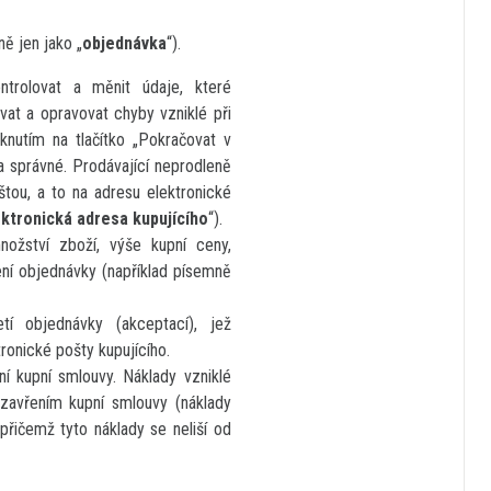
ě jen jako „
objednávka
“).
trolovat a měnit údaje, které
ovat a opravovat chyby vzniklé při
knutím na tlačítko „Pokračovat v
 správné. Prodávající neprodleně
tou, a to na adresu elektronické
ektronická adresa kupujícího
“).
nožství zboží, výše kupní ceny,
ní objednávky (například písemně
tí objednávky (akceptací), jež
ronické pošty kupujícího.
ní kupní smlouvy. Náklady vzniklé
uzavřením kupní smlouvy (náklady
 přičemž tyto náklady se neliší od