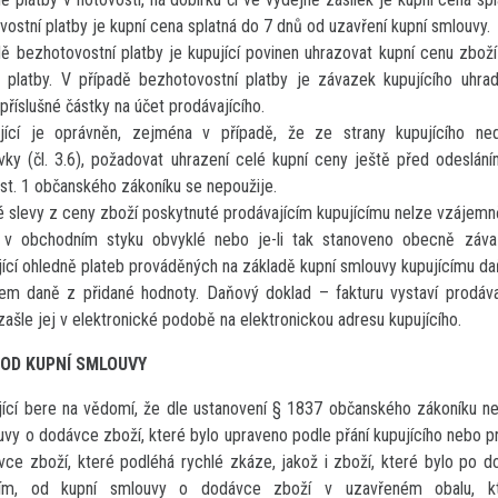
ostní platby je kupní cena splatná do 7 dnů od uzavření kupní smlouvy.
ě bezhotovostní platby je kupující povinen uhrazovat kupní cenu zboží
 platby. V případě bezhotovostní platby je závazek kupujícího uhra
 příslušné částky na účet prodávajícího.
jící je oprávněn, zejména v případě, že ze strany kupujícího n
vky (čl. 3.6), požadovat uhrazení celé kupní ceny ještě před odeslán
st. 1 občanského zákoníku se nepoužije.
é slevy z ceny zboží poskytnuté prodávajícím kupujícímu nelze vzájemn
o v obchodním styku obvyklé nebo je-li tak stanoveno obecně závaz
ící ohledně plateb prováděných na základě kupní smlouvy kupujícímu daň
cem daně z přidané hodnoty. Daňový doklad – fakturu vystaví prodáva
zašle jej v elektronické podobě na elektronickou adresu kupujícího.
OD KUPNÍ SMLOUVY
jící bere na vědomí, že dle ustanovení § 1837 občanského zákoníku ne
vy o dodávce zboží, které bylo upraveno podle přání kupujícího nebo p
vce zboží, které podléhá rychlé zkáze, jakož i zboží, které bylo po d
ím, od kupní smlouvy o dodávce zboží v uzavřeném obalu, kte