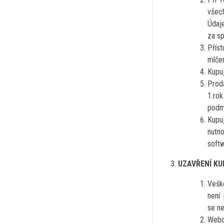
všech
Údaj
za sp
Přís
mlčen
Kupuj
Prodá
1.ro
podm
Kupu
nutn
softw
UZAVŘENÍ KU
Vešk
není
se ne
Webo