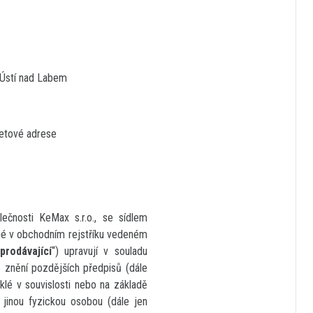
stí nad Labem
netové adrese
lečnosti KeMax s.r.o., se sídlem
sané v obchodním rejstříku vedeném
„
prodávající
“) upravují v souladu
 znění pozdějších předpisů (dále
klé v souvislosti nebo na základě
 jinou fyzickou osobou (dále jen