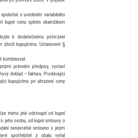
 společně s uvedením variabilního
dit kupní cenu splněn okamžikem
edojde k dodatečnému potvrzení
ím zboží kupujícímu. Ustanovení §
ě kombinovat.
nými právními předpisy, vystaví
ový doklad – fakturu. Prodávající
jící kupujícímu po uhrazení ceny
lze mimo jiné odstoupit od kupní
ro jeho osobu, od kupní smlouvy o
odání nenávratně smíseno s jiným
ré spotřebitel z obalu vyňal