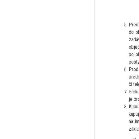
Před
do ob
zadá
obje
po o
pošty
Prod
před
či te
Smlu
je pr
Kupuj
kupu
na in
zákla