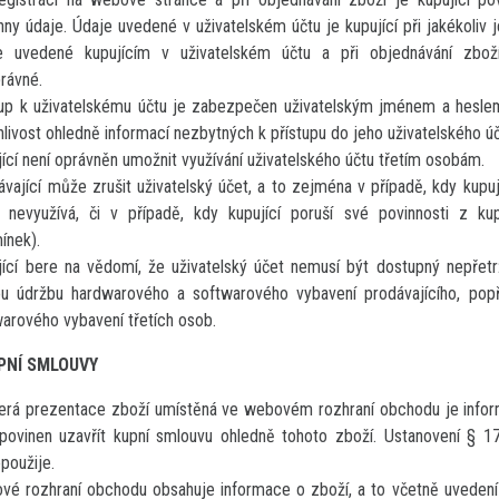
ny údaje. Údaje uvedené v uživatelském účtu je kupující při jakékoliv 
e uvedené kupujícím v uživatelském účtu a při objednávání zbož
rávné.
tup k uživatelskému účtu je zabezpečen uživatelským jménem a heslem
livost ohledně informací nezbytných k přístupu do jeho uživatelského úč
ící není oprávněn umožnit využívání uživatelského účtu třetím osobám.
vající může zrušit uživatelský účet, a to zejména v případě, kdy kupuj
k nevyužívá, či v případě, kdy kupující poruší své povinnosti z k
ínek).
jící bere na vědomí, že uživatelský účet nemusí být dostupný nepřet
ou údržbu hardwarového a softwarového vybavení prodávajícího, pop
arového vybavení třetích osob.
PNÍ SMLOUVY
erá prezentace zboží umístěná ve webovém rozhraní obchodu je informa
 povinen uzavřít kupní smlouvu ohledně tohoto zboží. Ustanovení § 
použije.
vé rozhraní obchodu obsahuje informace o zboží, a to včetně uvedení 