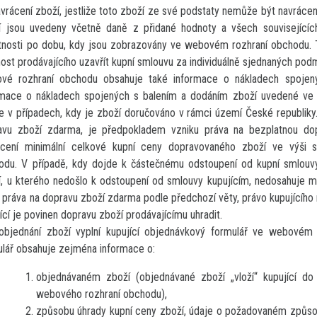
vrácení zboží, jestliže toto zboží ze své podstaty nemůže být navráce
í jsou uvedeny včetně daně z přidané hodnoty a všech souvisejících
atnosti po dobu, kdy jsou zobrazovány ve webovém rozhraní obchodu.
st prodávajícího uzavřít kupní smlouvu za individuálně sjednaných pod
vé rozhraní obchodu obsahuje také informace o nákladech spojen
rmace o nákladech spojených s balením a dodáním zboží uvedené ve
 v případech, kdy je zboží doručováno v rámci území České republiky. 
avu zboží zdarma, je předpokladem vzniku práva na bezplatnou dop
acení minimální celkové kupní ceny dopravovaného zboží ve výši
odu. V případě, kdy dojde k částečnému odstoupení od kupní smlouvy
, u kterého nedošlo k odstoupení od smlouvy kupujícím, nedosahuje mi
 práva na dopravu zboží zdarma podle předchozí věty, právo kupujícího
ící je povinen dopravu zboží prodávajícímu uhradit.
objednání zboží vyplní kupující objednávkový formulář ve webovém
ulář obsahuje zejména informace o:
objednávaném zboží (objednávané zboží „vloží“ kupující do 
webového rozhraní obchodu),
způsobu úhrady kupní ceny zboží, údaje o požadovaném způso