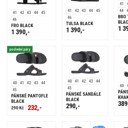
41
44
41
42
43
44
45
41
42
43
44
45
BRO 
46
46
BLA
TULSA BLACK
FRO BLACK
1 3
1 390,-
1 390,-
poslední páry
40
41
42
43
44
40
41
42
43
44
40
45
45
PÁNS
PÁNSKÉ SANDÁLE
PÁNSKÉ PANTOFLE
KHAK
BLACK
BLACK
389
290,-
232,-
290 Kč