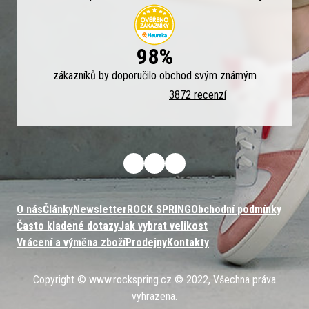
98%
zákazníků by doporučilo obchod svým známým
3872 recenzí
O nás
Články
Newsletter
ROCK SPRING
Obchodní podmínky
Často kladené dotazy
Jak vybrat velikost
Vrácení a výměna zboží
Prodejny
Kontakty
Copyright © www.rockspring.cz © 2022, Všechna práva
vyhrazena.