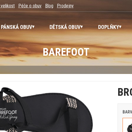
 velikost
Péče o obuv
Blog
Prodejny
PÁNSKÁ OBUV
DĚTSKÁ OBUV
DOPLŇKY
BAREFOOT
BR
BAR