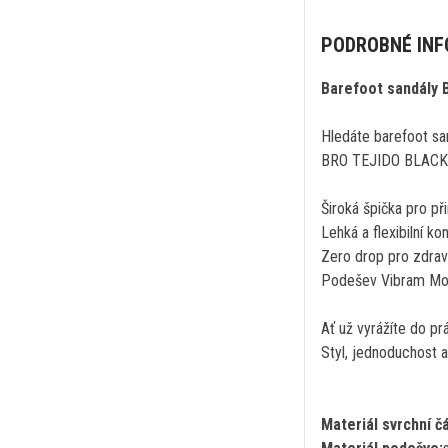
PODROBNÉ IN
Barefoot sandály 
Hledáte barefoot san
BRO TEJIDO BLACK sp
Široká špička pro př
Lehká a flexibilní ko
Zero drop pro zdravě
Podešev Vibram Morf
Ať už vyrážíte do p
Styl, jednoduchost a
Materiál svrchní čá