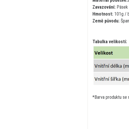
Materiál podešve:
Zavazování:
Pásek 
Hmotnost:
101g / b
Země původu:
Špan
Tabulka velikostí:
*Barva produktu se m