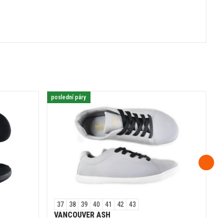
poslední páry
37
38
39
40
41
42
43
VANCOUVER ASH