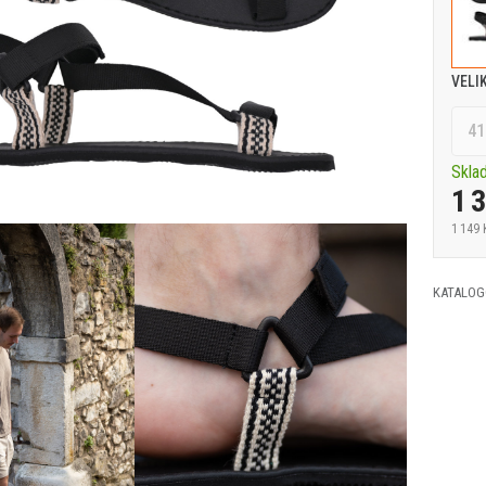
VELI
41
Skla
1 
1 149 
KATALOG