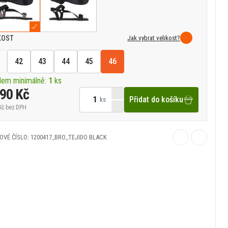
Jak vybrat velikost?
KOST
42
43
44
45
46
dem minimálně:
1
ks
390 Kč
Přidat do košíku
ks
Kč
bez DPH
OVÉ ČÍSLO: 1200417_BRO_TEJIDO BLACK