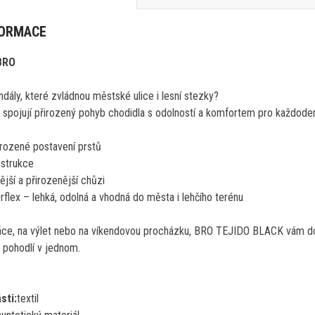
FORMACE
BRO
dály, které zvládnou městské ulice i lesní stezky?
ojují přirozený pohyb chodidla s odolností a komfortem pro každoden
irozené postavení prstů
nstrukce
jší a přirozenější chůzi
lex – lehká, odolná a vhodná do města i lehčího terénu
ráce, na výlet nebo na víkendovou procházku, BRO TEJIDO BLACK vám d
 pohodlí v jednom.
sti:
textil