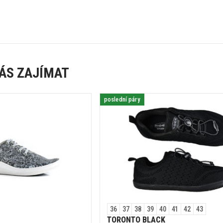
ÁS ZAJÍMAT
poslední páry
36
37
38
39
40
41
42
43
TORONTO BLACK