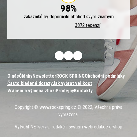
98%
zákazníků by doporučilo obchod svým známým
3872 recenzí
O nás
Články
Newsletter
ROCK SPRING
Obchodní podmínky
Často kladené dotazy
Jak vybrat velikost
Vrácení a výměna zboží
Prodejny
Kontakty
Copyright © www.rockspring.cz © 2022, Všechna práva
vyhrazena.
Vytvořil
NETservis
, redakční systém
webredakce e-shop