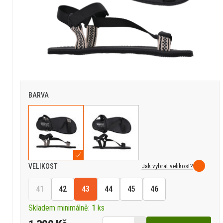
BARVA
Jak vybrat velikost?
VELIKOST
41
42
43
44
45
46
Skladem minimálně:
1
ks