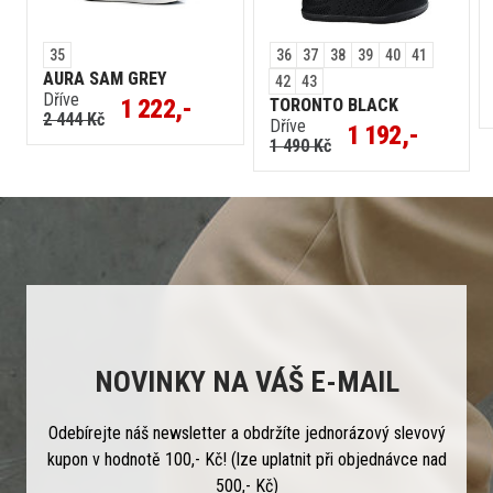
35
36
37
38
39
40
41
AURA SAM GREY
42
43
Dříve
1 222,-
TORONTO BLACK
2 444 Kč
Dříve
1 192,-
1 490 Kč
NOVINKY NA VÁŠ E-MAIL
Odebírejte náš newsletter a obdržíte jednorázový slevový
kupon v hodnotě 100,- Kč! (lze uplatnit při objednávce nad
500,- Kč)