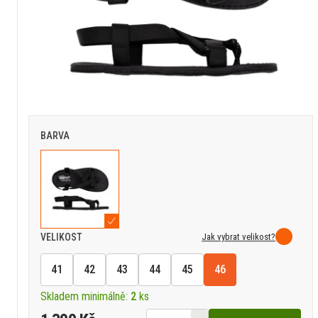
BARVA
Jak vybrat velikost?
VELIKOST
41
42
43
44
45
46
Skladem minimálně:
2
ks