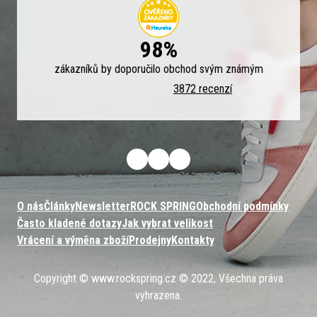
98%
zákazníků by doporučilo obchod svým známým
3872 recenzí
O nás
Články
Newsletter
ROCK SPRING
Obchodní podmínky
Často kladené dotazy
Jak vybrat velikost
Vrácení a výměna zboží
Prodejny
Kontakty
Copyright © www.rockspring.cz © 2022, Všechna práva
vyhrazena.