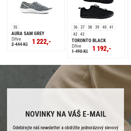
35
36
37
38
39
40
41
AURA SAM GREY
42
43
Dříve
1 222,-
TORONTO BLACK
2 444 Kč
Dříve
1 192,-
1 490 Kč
NOVINKY NA VÁŠ E-MAIL
Odebírejte náš newsletter a obdržíte jednorázový slevový