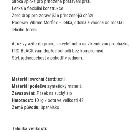
Široká špička pro přirozené postavení prstů
Lehká a flexibilní konstrukce
Zero drop pro zdravější a přirozenější chůzi
Podešev Vibram Morflex – lehká, odolná a vhodná do města i
lehčího terénu
Ať už vyrážíte do práce, na výlet nebo na víkendovou procházku,
FRO BLACK vám dopřejí pohodlí bez kompromisů.
Styl, jednoduchost a pohodlí v jednom.
Materiál svrchní části:
textil
Materiál podešve:
syntetický materiál
Zavazování:
Pásek na suchý zip
Hmotnost:
101g / botu ve velikosti 42
Země původu:
Španělsko
Tabulka velikostí: