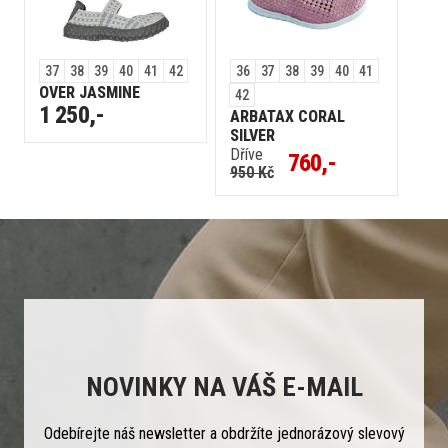
37
38
39
40
41
42
36
37
38
39
40
41
OVER JASMINE
42
1 250,-
ARBATAX CORAL
SILVER
Dříve
760,-
950 Kč
NOVINKY NA VÁŠ E-MAIL
Odebírejte náš newsletter a obdržíte jednorázový slevový