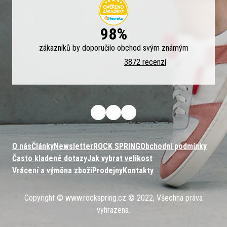
98%
zákazníků by doporučilo obchod svým známým
3872 recenzí
O nás
Články
Newsletter
ROCK SPRING
Obchodní podmínky
Často kladené dotazy
Jak vybrat velikost
Vrácení a výměna zboží
Prodejny
Kontakty
Copyright © www.rockspring.cz © 2022, Všechna práva
vyhrazena.