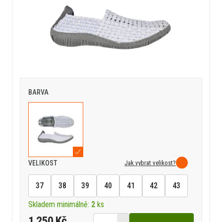
BARVA
Jak vybrat velikost?
VELIKOST
37
38
39
40
41
42
43
Skladem minimálně:
2
ks
1 250 Kč