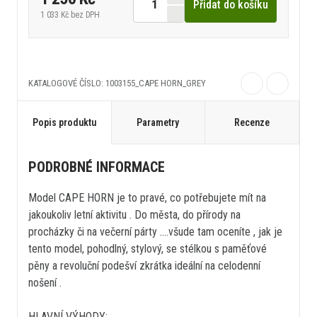
Přidat do košíku
1 033 Kč
bez DPH
KATALOGOVÉ ČÍSLO: 1003155_CAPE HORN_GREY
Popis produktu
Parametry
Recenze
PODROBNÉ INFORMACE
Model CAPE HORN je to pravé, co potřebujete mít na
jakoukoliv letní aktivitu . Do města, do přírody na
procházky či na večerní párty ....všude tam oceníte , jak je
tento model, pohodlný, stylový, se stélkou s paměťové
pěny a revoluční podešví zkrátka ideální na celodenní
nošení .
HLAVNÍ VÝHODY: