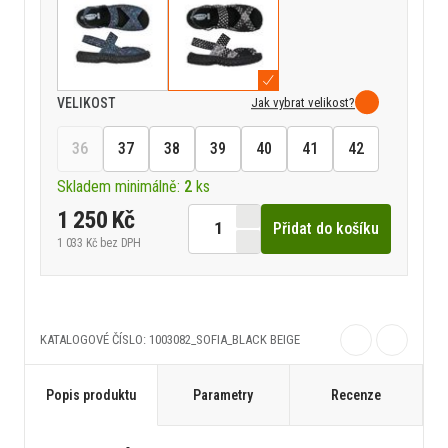
Jak vybrat velikost?
VELIKOST
36
37
38
39
40
41
42
Skladem minimálně:
2
ks
1 250 Kč
Přidat do košíku
1 033 Kč
bez DPH
KATALOGOVÉ ČÍSLO: 1003082_SOFIA_BLACK BEIGE
Popis produktu
Parametry
Recenze