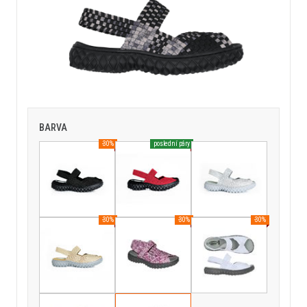
BARVA
-30%
poslední páry
-30%
-30%
-30%