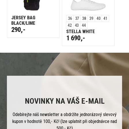
JERSEY BAG
36
37
38
39
40
41
BLACK/LIME
42
43
44
290,-
STELLA WHITE
1 690,-
NOVINKY NA VÁŠ E-MAIL
Odebírejte náš newsletter a obdržíte jednorázový slevový
kupon v hodnotě 100,- Kč! (lze uplatnit při objednávce nad
500,- Kč)