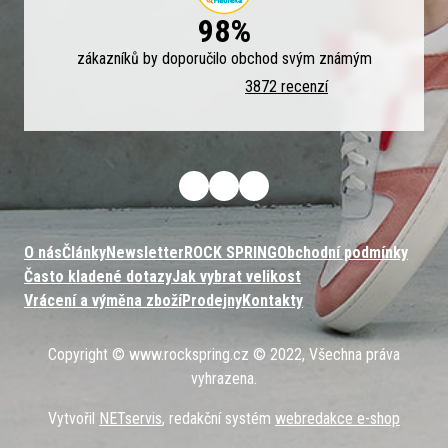
98%
zákazníků by doporučilo obchod svým známým
3872 recenzí
O nás
Články
Newsletter
ROCK SPRING
Obchodní podmínky
Často kladené dotazy
Jak vybrat velikost
Vrácení a výměna zboží
Prodejny
Kontakty
Copyright © www.rockspring.cz © 2022, Všechna práva
vyhrazena.
Vytvořil
NETservis
, redakční systém
webredakce e-shop