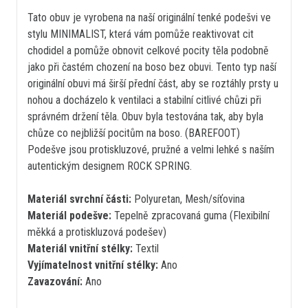
Tato obuv je vyrobena na naší originální tenké podešvi ve
stylu MINIMALIST, která vám pomůže reaktivovat cit
chodidel a pomůže obnovit celkové pocity těla podobně
jako při častém chození na boso bez obuvi. Tento typ naší
originální obuvi má širší přední část, aby se roztáhly prsty u
nohou a docházelo k ventilaci a stabilní citlivé chůzi při
správném držení těla. Obuv byla testována tak, aby byla
chůze co nejbližší pocitům na boso. (BAREFOOT)
Podešve jsou protiskluzové, pružné a velmi lehké s naším
autentickým designem ROCK SPRING.
Materiál svrchní části:
Polyuretan, Mesh/síťovina
Materiál podešve:
Tepelně zpracovaná guma (Flexibilní
měkká a protiskluzová podešev)
Materiál vnitřní stélky:
Textil
Vyjímatelnost vnitřní stélky:
Ano
Zavazování:
Ano