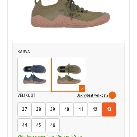
BARVA
Jak vybrat velikost?
VELIKOST
37
38
39
40
41
42
43
44
45
46
Skladem minimálně: Více než 3 ks