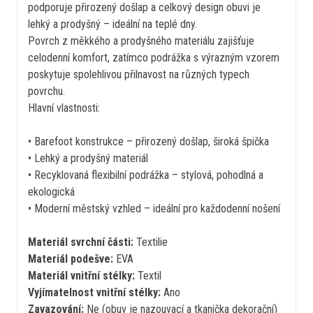
podporuje přirozený došlap a celkový design obuvi je
lehký a prodyšný – ideální na teplé dny.
Povrch z měkkého a prodyšného materiálu zajišťuje
celodenní komfort, zatímco podrážka s výrazným vzorem
poskytuje spolehlivou přilnavost na různých typech
povrchu.
Hlavní vlastnosti:
• Barefoot konstrukce – přirozený došlap, široká špička
• Lehký a prodyšný materiál
• Recyklovaná flexibilní podrážka – stylová, pohodlná a
ekologická
• Moderní městský vzhled – ideální pro každodenní nošení
Materiál svrchní části:
Textilie
Materiál podešve:
EVA
Materiál vnitřní stélky:
Textil
Vyjímatelnost vnitřní stélky:
Ano
Zavazování:
Ne (obuv je nazouvací a tkanička dekorační)