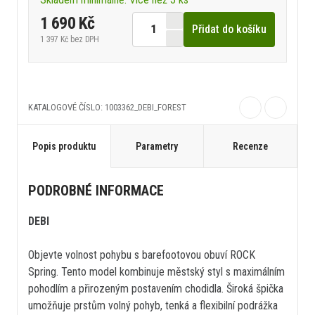
1 690 Kč
Přidat do košíku
1 397 Kč
bez DPH
KATALOGOVÉ ČÍSLO: 1003362_DEBI_FOREST
Popis produktu
Parametry
Recenze
PODROBNÉ INFORMACE
DEBI
Objevte volnost pohybu s barefootovou obuví ROCK
Spring. Tento model kombinuje městský styl s maximálním
pohodlím a přirozeným postavením chodidla. Široká špička
umožňuje prstům volný pohyb, tenká a flexibilní podrážka