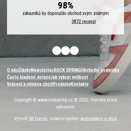
98%
zákazníků by doporučilo obchod svým známým
3872 recenzí
O nás
Články
Newsletter
ROCK SPRING
Obchodní podmínky
Často kladené dotazy
Jak vybrat velikost
Vrácení a výměna zboží
Prodejny
Kontakty
Copyright © www.rockspring.cz © 2022, Všechna práva
vyhrazena.
Vytvořil
NETservis
, redakční systém
webredakce e-shop