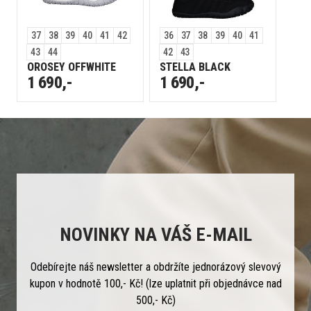
37
38
39
40
41
42
36
37
38
39
40
41
43
44
42
43
OROSEY OFFWHITE
STELLA BLACK
1 690,-
1 690,-
NOVINKY NA VÁŠ E-MAIL
Odebírejte náš newsletter a obdržíte jednorázový slevový
kupon v hodnotě 100,- Kč! (lze uplatnit při objednávce nad
500,- Kč)